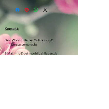
Kontakt:
Dein Wohlfühlladen Onlineshop®
Inh. Denise Lembrecht
E-Mail:
info@dein-wohlfuehlladen.de
​​​​​​​​​​​​​​​​​​​​Tel.:
0151 - 432 085 13
(WhatsApp)
Schreibe mir bitte vorzugsweise eine E-Mail.
Öffnungszeiten des Ladengeschäfts
in der Feldschmiede 58 in Itzehoe:
Do. & Fr. 10:00 - 17:00 Uhr
Versandkostenfrei innerhalb
Deutschland ab 49,00€