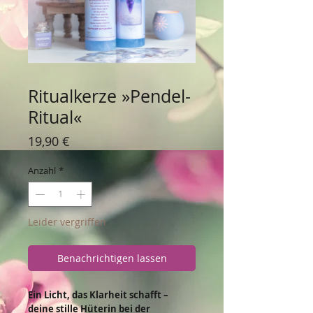
Ritualkerze »Pendel-
Ritual«
Preis
19,90 €
Anzahl
*
Leider vergriffen
Benachrichtigen lassen
Ein Licht, das Klarheit schafft –
deine stille Hüterin bei der