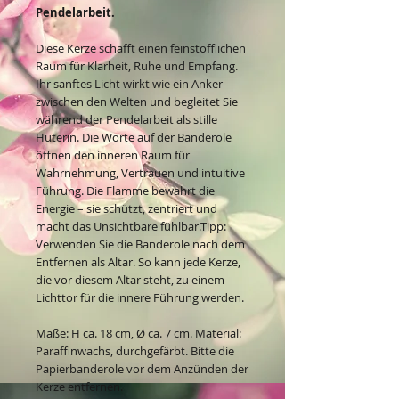
Pendelarbeit.
Diese Kerze schafft einen feinstofflichen
Raum für Klarheit, Ruhe und Empfang.
Ihr sanftes Licht wirkt wie ein Anker
zwischen den Welten und begleitet Sie
während der Pendelarbeit als stille
Hüterin. Die Worte auf der Banderole
öffnen den inneren Raum für
Wahrnehmung, Vertrauen und intuitive
Führung. Die Flamme bewahrt die
Energie – sie schützt, zentriert und
macht das Unsichtbare fühlbar.Tipp:
Verwenden Sie die Banderole nach dem
Entfernen als Altar. So kann jede Kerze,
die vor diesem Altar steht, zu einem
Lichttor für die innere Führung werden.
Maße: H ca. 18 cm, Ø ca. 7 cm. Material:
Paraffinwachs, durchgefärbt. Bitte die
Papierbanderole vor dem Anzünden der
Kerze entfernen.