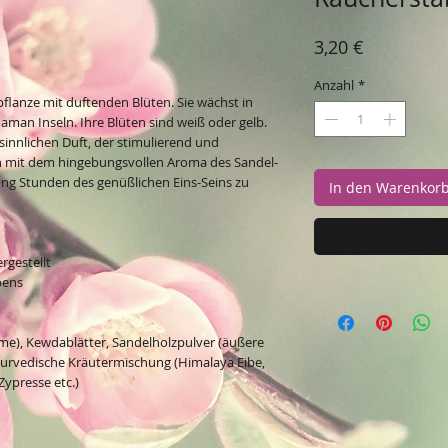
Preis
3,20 €
Anzahl
*
flanze mit duftenden Blüten. Sie wächst in
man Inseln. Ihre Blüten sind weiß oder gelb.
innlichen Duft, der stimulierend und
on mit dem hingebungsvollen Aroma des Sandel­
ung Stunden des genüßlichen Eins-Seins zu
In den Warenkor
rgestellt
bens
e), Kewdablätter, Sandelholzpulver (äußere
Ayurvedische Kräutermischung (Himalaya Eibe,
ypresse etc.)