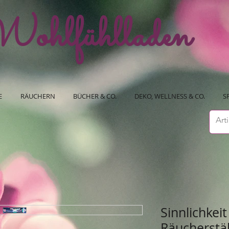
ohlfühlladen
E
RÄUCHERN
BÜCHER & CO.
DEKO, WELLNESS & CO.
S
Sinnlichkeit
Räucherstä