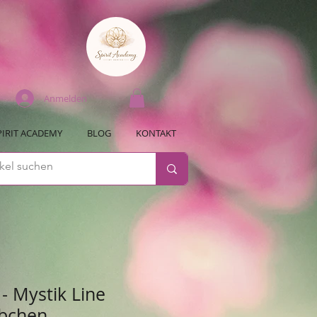
Anmelden
PIRIT ACADEMY
BLOG
KONTAKT
 - Mystik Line
bchen