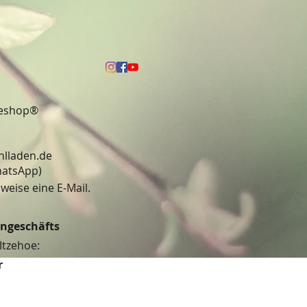
neshop®
hlladen.de
13 (WhatsApp)
weise eine E-Mail.
engeschäfts
Itzehoe:
r