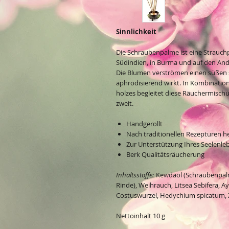
Sinnlichkeit
Die Schraubenpalme ist eine Strauchp
Südindien, in Burma und auf den Anda
Die Blumen verströmen einen süßen s
aphrodisierend wirkt. In Kombinati
holzes begleitet diese Räuchermisch
zweit.
Handgerollt
Nach traditionellen Rezepturen he
Zur Unterstützung Ihres Seelenle
Berk Qualitätsräucherung
Inhaltsstoffe:
Kewdaöl (Schraubenpalm
Rinde), Weihrauch, Litsea Sebifera, 
Costuswurzel, Hedychium spicatum, Z
Nettoinhalt 10 g