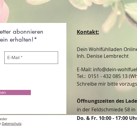
etter abonnieren
Kontakt:
in erhalten!*
Dein Wohlfühlladen Onli
Inh. Denise Lembrecht
E-Mail:
info@dein-wohlfue
​​​​​​​​​​​​​​​​​​​​Tel.: 0151 - 432 085 
Schreibe mir bitte vorzugs
chen
Öffnungszeiten des Lad
in der Feldschmiede 58 in 
Do. & Fr. 10:00 - 17:00 Uh
ieder
um
Datenschutz
.