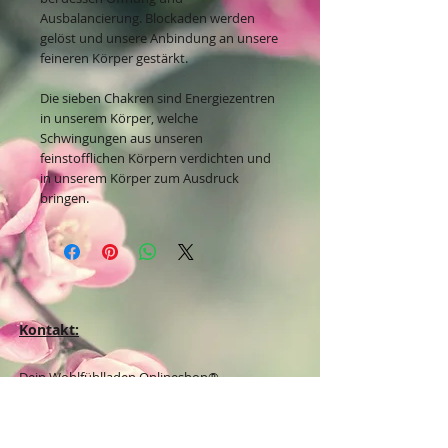
Ausbalancierung. Blockaden werden
gelöst und unsere Anbindung an unsere
feineren Körper gestärkt.
Die sieben Chakren sind Energiezentren
in unserem Körper, welche
Schwingungen aus unseren
feinstofflichen Körpern verdichten und
in unserem Körper zum Ausdruck
bringen.
Kontakt:
Dein Wohlfühlladen Onlineshop®
Inh. Denise Lembrecht
E-Mail:
info@dein-wohlfuehlladen.de