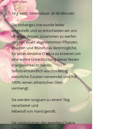
enthalten.
14 g netto, Glimmdauer 30-60 Minuten
Die bisherige Linie wurde leider
eingestellt und so entschieden wir uns
all unser Wissen zusammen zu werfen
und mit exakt abgestimmten Pflanzen,
Wurzeln und Blüten das Bestmögliche
für jedes einzelne Chakra zu kreieren um
eine wahre Unterstützung dieser feinen
Energiewirbel zu bieten.
Selbstverständlich wurden einzig
natürliche Zutaten verwendet und mit
100% reinen ätherischen Ölen
vermengt.
Sie werden sorgsam zu einem Teig
verarbeitet und
liebevoll von Hand gerollt.
Sie unterstützen das jeweilige Chakra
bei dessen Öffnung und