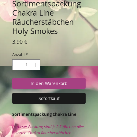
Sortimentspackung
Chakra Line
Räucherstäbchen
Holy Smokes
Preis
3,90 €
Anzahl
*
In den Warenkorb
Sofortkauf
Sortimentspackung Chakra Line
In dieser Packung sind je 2 Stäbchen aller
7 Sorten Chakra Räucherstäbchen