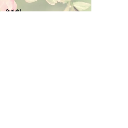
Kontakt:
Dein Wohlfühlladen Onlineshop®
Inh. Denise Lembrecht
E-Mail:
info@dein-wohlfuehlladen.de
​​​​​​​​​​​​​​​​​​​​Tel.:
0151 - 432 085 13
(WhatsApp)
Schreibe mir bitte vorzugsweise eine E-Mail.
Öffnungszeiten des Ladengeschäfts
in der Feldschmiede 58 in Itzehoe:
Do. & Fr. 10:00 - 17:00 Uhr
Versandkostenfrei innerhalb
Deutschland ab 49,00€
BESTELLUNG / VERTRAG WIDERRUFEN