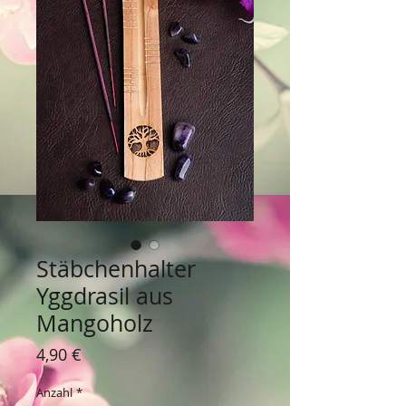
Stäbchenhalter
Yggdrasil aus
Mangoholz
Preis
4,90 €
Anzahl
*