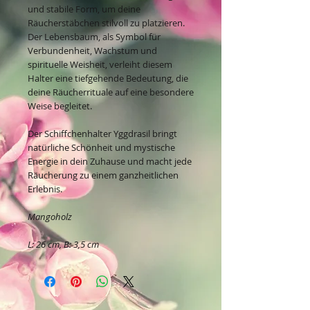
und stabile Form, um deine
Räucherstäbchen stilvoll zu platzieren.
Der Lebensbaum, als Symbol für
Verbundenheit, Wachstum und
spirituelle Weisheit, verleiht diesem
Halter eine tiefgehende Bedeutung, die
deine Räucherrituale auf eine besondere
Weise begleitet.
Der Schiffchenhalter Yggdrasil bringt
natürliche Schönheit und mystische
Energie in dein Zuhause und macht jede
Räucherung zu einem ganzheitlichen
Erlebnis.
Mangoholz
L: 26 cm, B: 3,5 cm