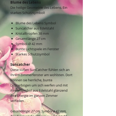
Blume des Lebens
Die heilige Geometrie des Lebens. Ein
starkes Schutzsymbol!
Blume des Lebens Symbol
Suncatcher aus Edelstahl
Kristalltropfen 38 mm
Gesamtlänge 27 cm
Symbol-Ø 42 mm
Bunte Lichtspiele im Fenster
Starkes Schutzsymbol
Suncatcher
Diese süßen SunCatcher fühlen sich an
Ihrem Zimmerfenster am wohlsten. Dort
können sie herrliche, bunte
Lichterbögen um sich werfen und mit
ihrem Symbol aus Edelstahl glänzend
ihre Energie im ganzen Zimmer
verteilen.
Gesamtlänge: 27 cm, Symbol ø 42 mm,