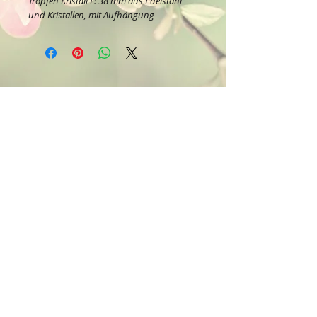
Tropfen Kristall L: 38 mm aus Edelstahl
und Kristallen, mit Aufhängung
Kontakt:
Dein Wohlfühlladen Onlineshop®
Inh. Denise Lembrecht
E-Mail:
info@dein-wohlfuehlladen.de
​​​​​​​​​​​​​​​​​​​​Tel.:
0151 - 432 085 13
(WhatsApp)
Schreibe mir bitte vorzugsweise eine E-Mail.
Öffnungszeiten des Ladengeschäfts
in der Feldschmiede 58 in Itzehoe:
Do. & Fr. 10:00 - 17:00 Uhr