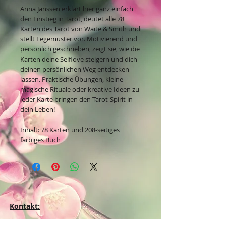
Anna Janssen erklärt hier ganz einfach
den Einstieg in Tarot, deutet alle 78
Karten des Tarot von Waite & Smith und
stellt Legemuster vor. Motivierend und
persönlich geschrieben, zeigt sie, wie die
Karten deine Selflove steigern und dich
deinen persönlichen Weg entdecken
lassen. Praktische Übungen, kleine
magische Rituale oder kreative Ideen zu
jeder Karte bringen den Tarot-Spirit in
dein Leben!
Inhalt: 78 Karten und 208-seitiges
farbiges Buch
Kontakt: