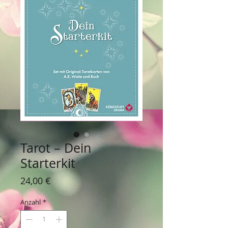
Tarot – Dein
Starterkit
Preis
24,00 €
Anzahl
*