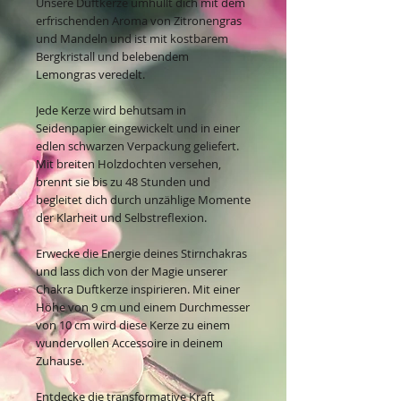
Unsere Duftkerze umhüllt dich mit dem
erfrischenden Aroma von Zitronengras
und Mandeln und ist mit kostbarem
Bergkristall und belebendem
Lemongras veredelt.
Jede Kerze wird behutsam in
Seidenpapier eingewickelt und in einer
edlen schwarzen Verpackung geliefert.
Mit breiten Holzdochten versehen,
brennt sie bis zu 48 Stunden und
begleitet dich durch unzählige Momente
der Klarheit und Selbstreflexion.
Erwecke die Energie deines Stirnchakras
und lass dich von der Magie unserer
Chakra Duftkerze inspirieren. Mit einer
Höhe von 9 cm und einem Durchmesser
von 10 cm wird diese Kerze zu einem
wundervollen Accessoire in deinem
Zuhause.
Entdecke die transformative Kraft