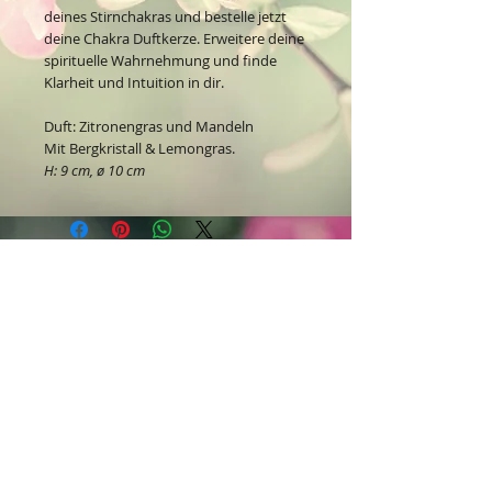
deines Stirnchakras und bestelle jetzt
deine Chakra Duftkerze. Erweitere deine
spirituelle Wahrnehmung und finde
Klarheit und Intuition in dir.
Duft: Zitronengras und Mandeln
Mit Bergkristall & Lemongras.
H: 9 cm, ø 10 cm
Kontakt:
Dein Wohlfühlladen Onlineshop®
Inh. Denise Lembrecht
E-Mail:
info@dein-wohlfuehlladen.de
​​​​​​​​​​​​​​​​​​​​Tel.:
0151 - 432 085 13
(WhatsApp)
Schreibe mir bitte vorzugsweise eine E-Mail.