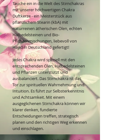
Tauche ein in die Welt des Stirnchakras
mit unserer hochwertigen Chakra
Duftkerze - ein Meisterstück aus
pflanzlichem Stearin (kbA) mit
naturreinen ätherischen Ölen, echten
Halbedelsteinen und Bio-
Pflanzenmischungen, liebevoll von
Hand in Deutschland gefertigt!
Jedes Chakra wird speziell mit den
entsprechenden Ölen, Halbedelsteinen
und Pflanzen unterstützt und
ausbalanciert. Das Stirnchakra ist das
Tor zur spirituellen Wahrnehmung und
Intuition. Es führt zur Selbsterkenntnis
und Achtsamkeit. Mit einem
ausgeglichenen Stirnchakra können wir
klarer denken, fundierte
Entscheidungen treffen, strategisch
planen und den richtigen Weg erkennen
und einschlagen.