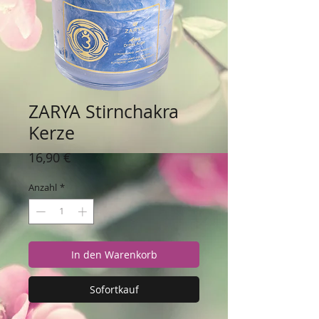
ZARYA Stirnchakra
Kerze
Preis
16,90 €
Anzahl
*
In den Warenkorb
Sofortkauf