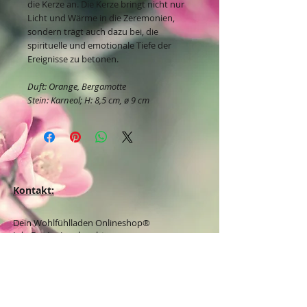
die Kerze an. Die Kerze bringt nicht nur
Licht und Wärme in die Zeremonien,
sondern trägt auch dazu bei, die
spirituelle und emotionale Tiefe der
Ereignisse zu betonen.
Duft: Orange, Bergamotte
Stein: Karneol; H: 8,5 cm, ø 9 cm
Kontakt:
Dein Wohlfühlladen Onlineshop®
Inh. Denise Lembrecht
E-Mail:
info@dein-wohlfuehlladen.de
​​​​​​​​​​​​​​​​​​​​Tel.:
0151 - 432 085 13
(WhatsApp)
Schreibe mir bitte vorzugsweise eine E-Mail.