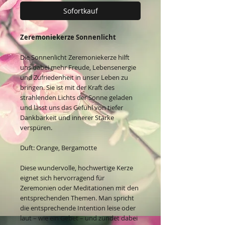
Sofortkauf
Zeremoniekerze Sonnenlicht
Die Sonnenlicht Zeremoniekerze hilft
uns dabei mehr Freude, Lebensenergie
und Zufriedenheit in unser Leben zu
bringen. Sie ist mit der Kraft des
strahlenden Lichts der Sonne geladen
und lässt uns das Gefühl von tiefer
Dankbarkeit und innerer Stärke
verspüren.
Duft: Orange, Bergamotte
Diese wundervolle, hochwertige Kerze
eignet sich hervorragend für
Zeremonien oder Meditationen mit den
entsprechenden Themen. Man spricht
die entsprechende Intention leise oder
laut – wie ein Gebet – und zündet dabei