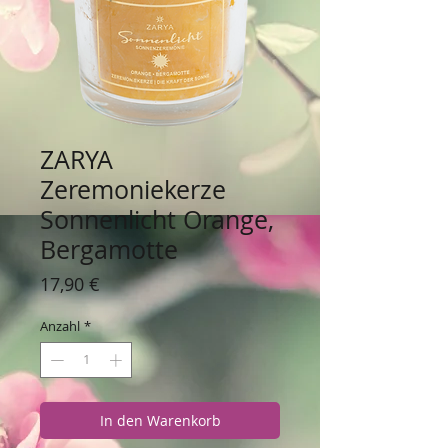
ZARYA
Zeremoniekerze
Sonnenlicht Orange,
Bergamotte
Preis
17,90 €
Anzahl
*
In den Warenkorb