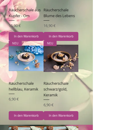
Räucherschale aus
Räucherschale
Kupfer - Om
Blume des Lebens
Preis
Preis
15,90 €
16,90 €
In den Warenkorb
In den Warenkorb
NEU
NEU
Räucherschale
Räucherschale
hellblau, Keramik
schwarz/gold,
Keramik
Preis
6,90 €
Preis
6,90 €
In den Warenkorb
In den Warenkorb