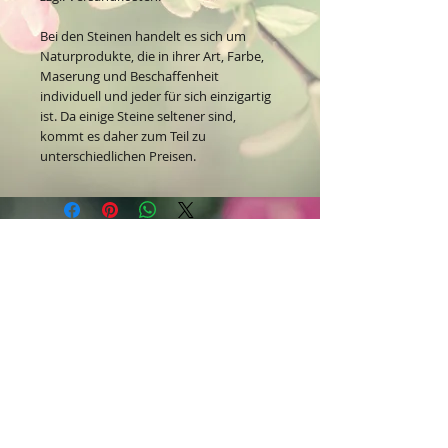
Bei den Steinen handelt es sich um
Naturprodukte, die in ihrer Art, Farbe,
Maserung und Beschaffenheit
individuell und jeder für sich einzigartig
ist. Da einige Steine seltener sind,
kommt es daher zum Teil zu
unterschiedlichen Preisen.
Kontakt:
Dein Wohlfühlladen Onlineshop®
Inh. Denise Lembrecht
E-Mail:
info@dein-wohlfuehlladen.de
​​​​​​​​​​​​​​​​​​​​Tel.:
0151 - 432 085 13
(WhatsApp)
Schreibe mir bitte vorzugsweise eine E-Mail.