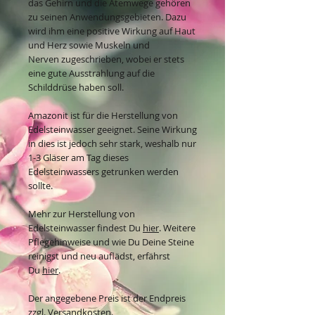
das Gehirn und die Atemwege gehören
zu seinen Anwendungsgebieten. Dazu
wird ihm eine positive Wirkung auf Haut
und Herz sowie Muskeln und
Nerven zugeschrieben, wobei er stets
eine gute Ausstrahlung auf die
Schilddrüse haben soll.
Amazonit ist für die Herstellung von
Edelsteinwasser geeignet. Seine Wirkung
in dies ist jedoch sehr stark, weshalb nur
1-3 Gläser am Tag dieses
Edelsteinwassers getrunken werden
sollte.
Mehr zur Herstellung von
Edelsteinwasser findest Du
hier
. Weitere
Pflegehinweise und wie Du Deine Steine
reinigst und neu auflädst, erfährst
Du
hier
.
Der angegebene Preis ist der Endpreis
zzgl. Versandkosten.