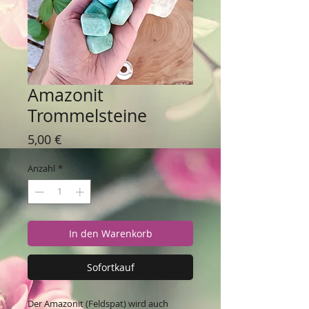
Amazonit
Trommelsteine
Preis
5,00 €
Anzahl
*
In den Warenkorb
Sofortkauf
Der Amazonit (Feldspat) wird auch