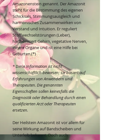
Amazonenstein genannt. Der Amazonit
steht für die Bestimmung des eigenen
Schicksals, Stimmungsausgleich und
harmonisches Zusammenwirken von
Verstand und Intuition. Er reguliert
Stoffwechselstörungen (Leber),
harmonisiert Gehirn, vegetative Nerven,
innere Organe und ist eine Hilfe bei
Geburten.(*)
* Diese Information ist nicht
wissenschaftlich bewiesen; sie basiert auf
Erfahrungen von Anwendern und
Therapeuten. Die genannten
Eigenschaften sollen keinesfalls die
Diagnostik oder Behandlung durch einen
qualifizierten Arzt oder Therapeuten
ersetzen.
Der Heilstein Amazonit ist vor allem für
seine Wirkung auf Bandscheiben und
Unterleib bekannt. Doch auch