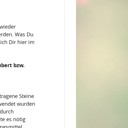
wieder 
erden. Was Du 
ich Dir hier im 
bert bzw. 
tragene Steine
erwendet wurden
 durch 
te es nötig 
ngsmittel. 