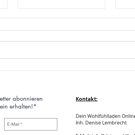
Heilsteine energetisch
Wie H
programmieren – Deine
berei
Anleitung für spirituelle
Einfü
Energiearbeit
etter abonnieren
Kontakt:
in erhalten!*
Dein Wohlfühlladen Onli
Inh. Denise Lembrecht