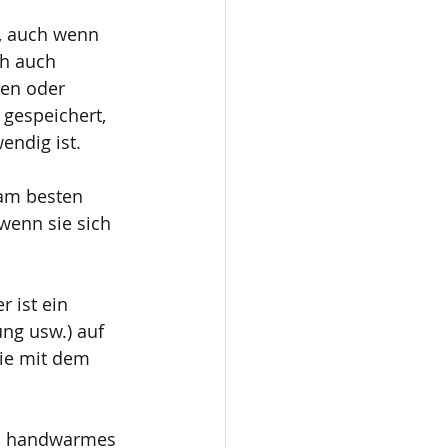
ß, auch wenn 
h auch 
en oder 
gespeichert, 
ndig ist.
am besten 
enn sie sich 
 ist ein 
ng usw.) auf 
ie mit dem 
es handwarmes 