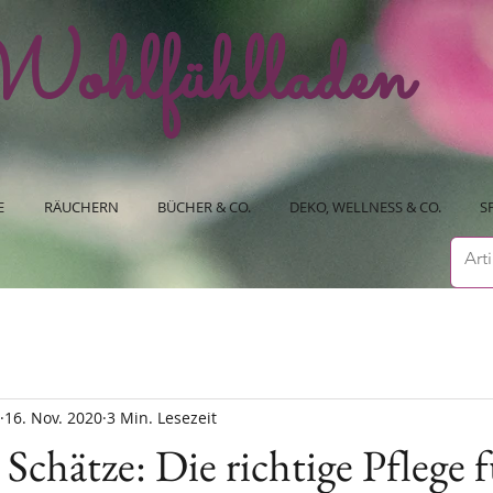
ohlfühlladen
E
RÄUCHERN
BÜCHER & CO.
DEKO, WELLNESS & CO.
S
16. Nov. 2020
3 Min. Lesezeit
Schätze: Die richtige Pflege f