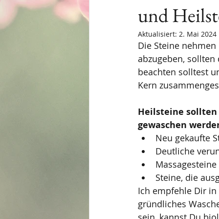
und Heilst
Aktualisiert:
2. Mai 2024
Die Steine nehmen 
abzugeben, sollten
beachten solltest un
Kern zusammengest
Heilsteine sollten
gewaschen werde
Neu gekaufte S
Deutliche verun
Massagesteine 
Steine, die aus
Ich empfehle Dir in
gründliches Waschen 
sein, kannst Du bi