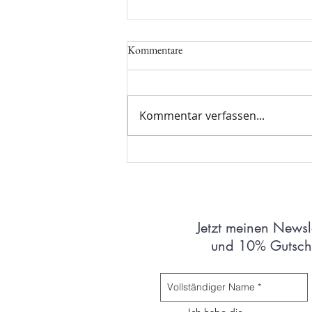
Kommentare
Kommentar verfassen...
Kreative Wege: Was du mit
zerbrochenen oder beschädigten
Heilsteinen tun kannst
Jetzt meinen Newsl
und 10% Gutsche
Ich habe die