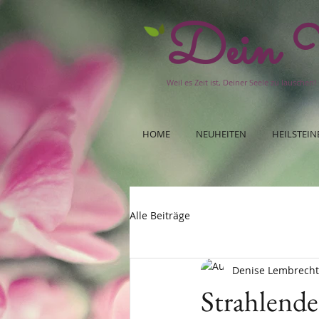
Dein W
Weil es Zeit ist, Deiner Seele zu lauschen!
HOME
NEUHEITEN
HEILSTEIN
Alle Beiträge
Denise Lembrecht
Strahlende 