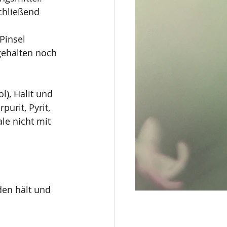
chließend 
Pinsel 
gehalten noch 
l), Halit und 
urit, Pyrit, 
le nicht mit 
en hält und 
 