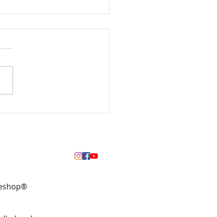
eilsteine Deinen Alltag
chern können - Eine
hrung in ihre magische Kraft
neshop®