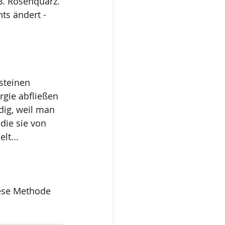
B. Rosenquarz. 
ts ändert - 
steinen 
rgie abfließen 
dig, weil man 
die sie von 
lt...
iese Methode 