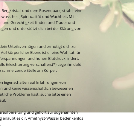
Bergkristall und dem Rosenquarz, strahlt eine
ewusstheit, Spiritualität und Wachheit. Mit
en und Gerechtigkeit finden und Trauer und
ngen und unterstützt dich bei der Klärung von
 dein Urteilsvermögen und ermutigt dich zu
f körperlicher Ebene ist er eine Wohltat für
Verspannungen und hohen Blutdruck lindert.
ls Erleichterung verschaffen.(*) Lege ihn dafür
re schmerzende Stelle am Körper.
en Eigenschaften auf Erfahrungen von
 und keine wissenschaftlich bewiesenen
tliche Probleme hast, suche bitte einen
auf.
seraufbereitung und gehört zur sogenannten
g erlaubt es dir, Amethyst-Wasser bedenkenlos
.