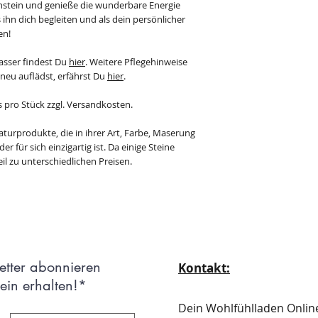
enstein und genieße die wunderbare Energie
 ihn dich begleiten und als dein persönlicher
en!
asser findest Du
hier
. Weitere Pflegehinweise
 neu auflädst, erfährst Du
hier
.
s pro Stück zzgl. Versandkosten.
aturprodukte, die in ihrer Art, Farbe, Maserung
r für sich einzigartig ist. Da einige Steine
il zu unterschiedlichen Preisen.
etter abonnieren
Kontakt:
in erhalten!*
Dein Wohlfühlladen Onli