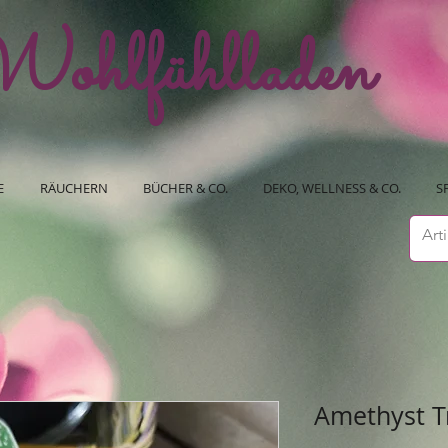
ohlfühlladen
E
RÄUCHERN
BÜCHER & CO.
DEKO, WELLNESS & CO.
S
Amethyst T