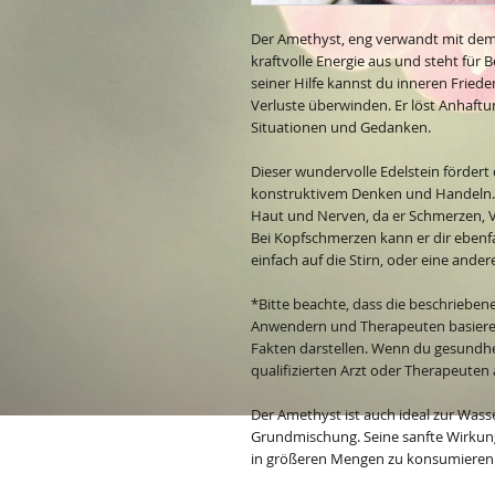
Der Amethyst, eng verwandt mit dem 
kraftvolle Energie aus und steht für B
seiner Hilfe kannst du inneren Fried
Verluste überwinden. Er löst Anhaftu
Situationen und Gedanken.
Dieser wundervolle Edelstein fördert
konstruktivem Denken und Handeln. Au
Haut und Nerven, da er Schmerzen, 
Bei Kopfschmerzen kann er dir ebenfal
einfach auf die Stirn, oder eine ande
*Bitte beachte, dass die beschrieben
Anwendern und Therapeuten basieren
Fakten darstellen. Wenn du gesundhei
qualifizierten Arzt oder Therapeuten 
Der Amethyst ist auch ideal zur Was
Grundmischung. Seine sanfte Wirkun
in größeren Mengen zu konsumieren