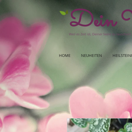
Dein W
Weil es Zeit ist, Deiner Seele zu lauschen!
HOME
NEUHEITEN
HEILSTEIN