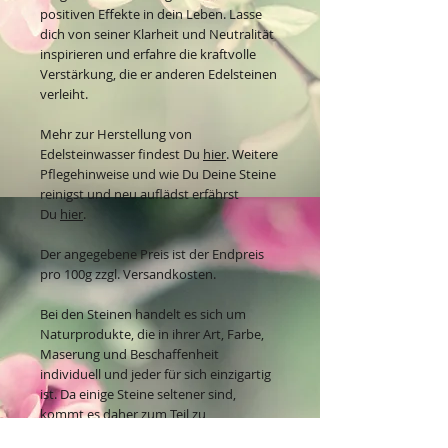
positiven Effekte in dein Leben. Lasse
dich von seiner Klarheit und Neutralität
inspirieren und erfahre die kraftvolle
Verstärkung, die er anderen Edelsteinen
verleiht.
Mehr zur Herstellung von
Edelsteinwasser findest Du
hier
. Weitere
Pflegehinweise und wie Du Deine Steine
reinigst und neu auflädst erfährst
Du
hier
.
Der angegebene Preis ist der Endpreis
pro 100g zzgl. Versandkosten.
Bei den Steinen handelt es sich um
Naturprodukte, die in ihrer Art, Farbe,
Maserung und Beschaffenheit
individuell und jeder für sich einzigartig
ist. Da einige Steine seltener sind,
kommt es daher zum Teil zu
unterschiedlichen Preisen.