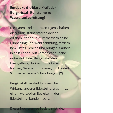
Entdecke die klare Kraft der
Bergkristall Rohsteine zur
Wasseraufbereitung!
Die klaren und neutralen Eigenschaften
dieses Edelsteins stärken deinen
eigenen Standpunkt, verbessern deine
Erinnerung und Wahrnehmung, fördern
bewusstes Denken und bringen Klarheit
in dein Leben. Auf körperlicher Ebene
unterstützt der Bergkristall den
Energiefluss, die Gesundheit von
Nerven, Gehirn und Drüsen, und lindert
Schmerzen sowie Schwellungen. (*)
Bergkristall verstärkt zudem die
Wirkung anderer Edelsteine, was ihn zu
einem wertvollen Begleiter in der
Edelsteinheilkunde macht.
Dieser hochwertige Edelstein ist ideal