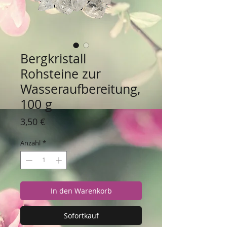
Bergkristall
Rohsteine zur
Wasseraufbereitung,
100 g
Preis
3,50 €
Anzahl
*
In den Warenkorb
Sofortkauf