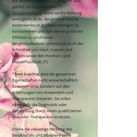
zur Wasseraufbereitung geeignet und
gehört zur sogenannten
Grundmischung
. Seine sanfte Wirkung
ermöglicht es dir, Bergkristall-Wasser
bedenkenlos in größeren Mengen zu
konsumieren und von seinen positiven
Effekten zu profitieren.
Bergkristallwasser unterstützt auch die
Schönheit von Haut, Haaren und
Nägeln sowie den Hormon- und
Wasserhaushalt. (*)
*Bitte beachte, dass die genannten
Eigenschaften nicht wissenschaftlich
bewiesen sind, sondern auf den
Erfahrungen von Anwendern und
Therapeuten basieren. Sie sollen
keinesfalls die Diagnostik oder
Behandlung durch einen qualifizierten
Arzt oder Therapeuten ersetzen.
Erlebe die vielseitige Wirkung des
Bergkristalls und integriere seine