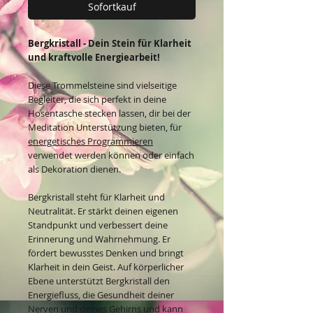
Sofortkauf
Bergkristall - Dein Stein für Klarheit
und kraftvolle Energiearbeit!
Diese Trommelsteine sind vielseitige
Begleiter, die sich perfekt in deine
Hosentasche stecken lassen, dir bei der
Meditation Unterstützung bieten, für
energetisches Programmieren
verwendet werden können oder einfach
als Dekoration dienen.
Bergkristall steht für Klarheit und
Neutralität. Er stärkt deinen eigenen
Standpunkt und verbessert deine
Erinnerung und Wahrnehmung. Er
fördert bewusstes Denken und bringt
Klarheit in dein Geist. Auf körperlicher
Ebene unterstützt Bergkristall den
Energiefluss, die Gesundheit deiner
Nerven und deines Gehirns und kann