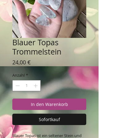
Blauer Topas
Trommelstein
Preis
24,00 €
Anzahl
*
In den Warenkorb
Sofortkauf
Blauer Topas ist ein seltener Stein und