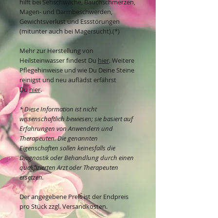
hilft bei Sehschwäche, Bauchschmerzen,
Magen- und Darmbeschwerden,
Gewichtsverlust und Essstörungen
(mitunter auch bei Magersucht).(*)
Mehr zur Herstellung von
Heilsteinwasser findest Du
hier
. Weitere
Pflegehinweise und wie Du Deine Steine
reinigst und neu auflädst erfährst
Du
hier
.
* Diese Information ist nicht
wissenschaftlich bewiesen; sie basiert auf
Erfahrungen von Anwendern und
Therapeuten. Die genannten
Eigenschaften sollen keinesfalls die
Diagnostik oder Behandlung durch einen
qualifizierten Arzt oder Therapeuten
ersetzen.
Der angegebene Preis ist der Endpreis
pro Stück zzgl. Versandkosten.