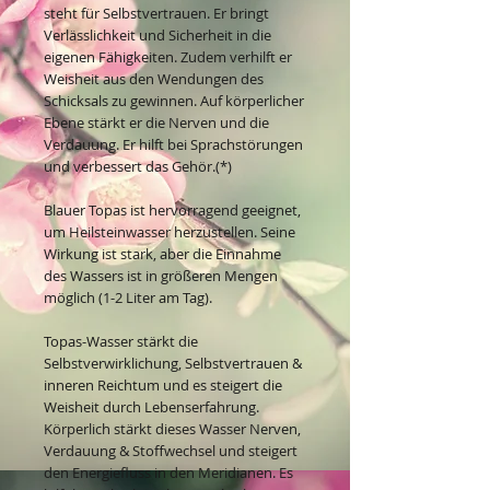
steht für Selbstvertrauen. Er bringt
Verlässlichkeit und Sicherheit in die
eigenen Fähigkeiten. Zudem verhilft er
Weisheit aus den Wendungen des
Schicksals zu gewinnen. Auf körperlicher
Ebene stärkt er die Nerven und die
Verdauung. Er hilft bei Sprachstörungen
und verbessert das Gehör.(*)
Blauer Topas ist hervorragend geeignet,
um Heilsteinwasser herzustellen. Seine
Wirkung ist stark, aber die Einnahme
des Wassers ist in größeren Mengen
möglich (1-2 Liter am Tag).
Topas-Wasser stärkt die
Selbstverwirklichung, Selbstvertrauen &
inneren Reichtum und es steigert die
Weisheit durch Lebenserfahrung.
Körperlich stärkt dieses Wasser Nerven,
Verdauung & Stoffwechsel und steigert
den Energiefluss in den Meridianen. Es