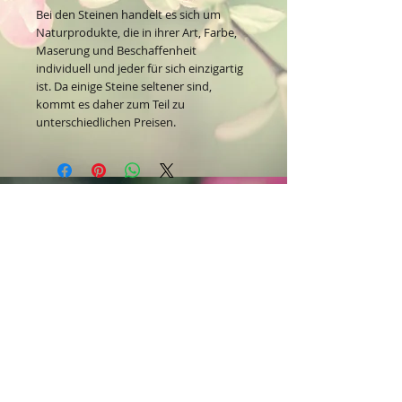
Bei den Steinen handelt es sich um
Naturprodukte, die in ihrer Art, Farbe,
Maserung und Beschaffenheit
individuell und jeder für sich einzigartig
ist. Da einige Steine seltener sind,
kommt es daher zum Teil zu
unterschiedlichen Preisen.
Kontakt:
Dein Wohlfühlladen Onlineshop®
Inh. Denise Lembrecht
E-Mail:
info@dein-wohlfuehlladen.de
​​​​​​​​​​​​​​​​​​​​Tel.:
0151 - 432 085 13
(WhatsApp)
Schreibe mir bitte vorzugsweise eine E-Mail.