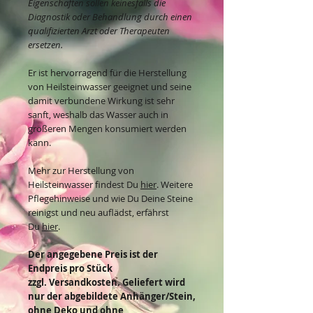
Eigenschaften sollen keinesfalls die
Diagnostik oder Behandlung durch einen
qualifizierten Arzt oder Therapeuten
ersetzen.
Er ist hervorragend für die Herstellung
von Heilsteinwasser geeignet und seine
damit verbundene Wirkung ist sehr
sanft, weshalb das Wasser auch in
größeren Mengen konsumiert werden
kann.
Mehr zur Herstellung von
Heilsteinwasser findest Du
hier
. Weitere
Pflegehinweise und wie Du Deine Steine
reinigst und neu auflädst, erfährst
Du
hier
.
Der angegebene Preis ist der
Endpreis pro Stück
zzgl. Versandkosten. Geliefert wird
nur der abgebildete Anhänger/Stein,
ohne Deko und ohne