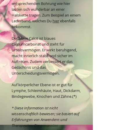
entsprechenden Bohrung wie hier
lassen sich wunderbar an einer
Halskette tragen. Zum Beispiel an einem
Lederband, welches Du
hier
ebenfalls
bekommst.
Der blaue Calcit ist blaues
Calciumcarbonat und steht für
Urteilsvermögen. Er wirkt beruhigend,
macht innerlich stabil und sicher im
Auftreten. Zudem verbessert er das
Gedächtnis und das
Unterscheidungsvermögen.
Auf körperlicher Ebene ist er gut für
Lymphe, Schleimhäute, Haut, Dickdarm,
Bindegewebe, Knochen und Zähne.(*)
* Diese Information ist nicht
wissenschaftlich bewiesen; sie basiert auf
Erfahrungen von Anwendern und
Therapeuten. Die genannten