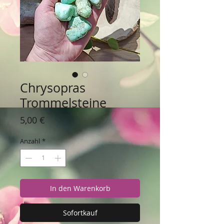
Chrysopras
Trommelsteine
Preis
5,00 €
Anzahl
*
In den Warenkorb
Sofortkauf