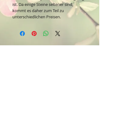
ist. Da einige Steine seltener sind,
kommt es daher zum Teil zu
unterschiedlichen Preisen.
Kontakt:
Dein Wohlfühlladen Onlineshop®
Inh. Denise Lembrecht
E-Mail:
info@dein-wohlfuehlladen.de
​​​​​​​​​​​​​​​​​​​​Tel.:
0151 - 432 085 13
(WhatsApp)
Schreibe mir bitte vorzugsweise eine E-Mail.
Öffnungszeiten des Ladengeschäfts
in der Feldschmiede 58 in Itzehoe:
Do. & Fr. 10:00 - 17:00 Uhr