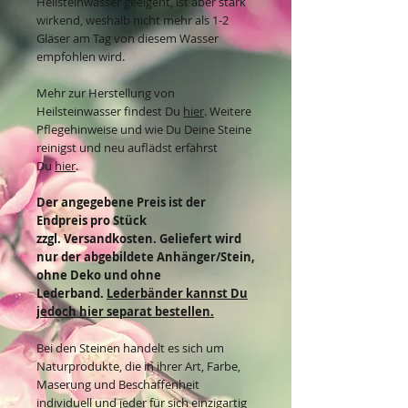
Heilsteinwasser geeigent, ist aber stark
wirkend, weshalb nicht mehr als 1-2
Gläser am Tag von diesem Wasser
empfohlen wird.
Mehr zur Herstellung von
Heilsteinwasser findest Du
hier
. Weitere
Pflegehinweise und wie Du Deine Steine
reinigst und neu auflädst erfährst
Du
hier
.
Der angegebene Preis ist der
Endpreis pro Stück
zzgl. Versandkosten. Geliefert wird
nur der abgebildete Anhänger/Stein,
ohne Deko und ohne
Lederband.
Lederbänder kannst Du
jedoch hier separat bestellen.
Bei den Steinen handelt es sich um
Naturprodukte, die in ihrer Art, Farbe,
Maserung und Beschaffenheit
individuell und jeder für sich einzigartig