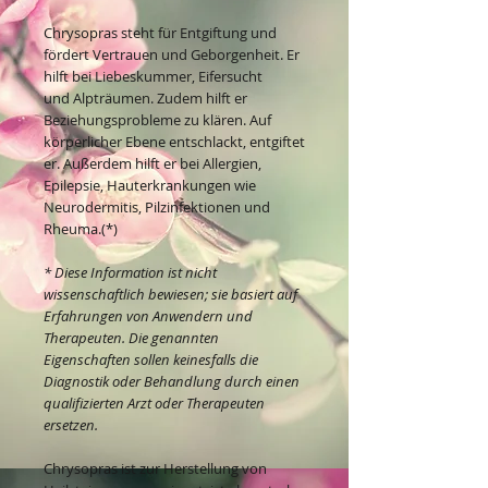
Chrysopras steht für Entgiftung und
fördert Vertrauen und Geborgenheit. Er
hilft bei Liebeskummer, Eifersucht
und Alpträumen. Zudem hilft er
Beziehungsprobleme zu klären. Auf
körperlicher Ebene entschlackt, entgiftet
er. Außerdem hilft er bei Allergien,
Epilepsie, Hauterkrankungen wie
Neurodermitis, Pilzinfektionen und
Rheuma.(*)
* Diese Information ist nicht
wissenschaftlich bewiesen; sie basiert auf
Erfahrungen von Anwendern und
Therapeuten. Die genannten
Eigenschaften sollen keinesfalls die
Diagnostik oder Behandlung durch einen
qualifizierten Arzt oder Therapeuten
ersetzen.
Chrysopras ist zur Herstellung von