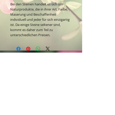
Bei den Steinen handelt es sich um
Naturprodukte, die in ihrer Art, Farbe,
Maserung und Beschaffenheit
individuell und jeder für sich einzigartig
ist. Da einige Steine seltener sind,
kommt es daher zum Teil zu
unterschiedlichen Preisen.
Kontakt:
Dein Wohlfühlladen Onlineshop®
Inh. Denise Lembrecht
E-Mail:
info@dein-wohlfuehlladen.de
​​​​​​​​​​​​​​​​​​​​Tel.:
0151 - 432 085 13
(WhatsApp)
Schreibe mir bitte vorzugsweise eine E-Mail.