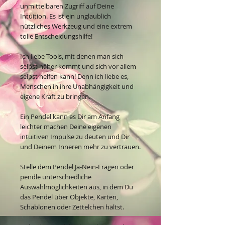
unmittelbaren Zugriff auf Deine
Intuition. Es ist ein unglaublich
nützliches Werkzeug und eine extrem
tolle Entscheidungshilfe!
Ich liebe Tools, mit denen man sich
selbst näher kommt und sich vor allem
selbst helfen kann! Denn ich liebe es,
Menschen in ihre Unabhängigkeit und
eigene Kraft zu bringen.
Ein Pendel kann es Dir am Anfang
leichter machen Deine eigenen
intuitiven Impulse zu deuten und Dir
und Deinem Inneren mehr zu vertrauen.
Stelle dem Pendel Ja-Nein-Fragen oder
pendle unterschiedliche
Auswahlmöglichkeiten aus, in dem Du
das Pendel über Objekte, Karten,
Schablonen oder Zettelchen hältst.