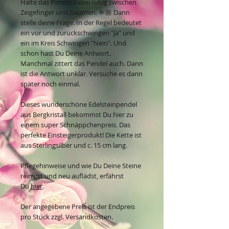
Halte das Pendel dabei ruhig zwischen
Zeigefinger und Daumen. 🤏🏼 Dann
stelle deine Frage. In der Regel bedeutet
ein vor und zurückschwingen "Ja" und
ein im Kreis Schwingen "Nein". Und
schon hast Du Deine Antwort.
Manchmal zittert das Pendel auch. Dann
ist die Antwort unklar. Versuche es dann
später noch einmal.
Dieses wunderschöne Edelsteinpendel
aus Bergkristall bekommst Du hier zu
einem super Schnäppchenpreis. Das
perfekte Einsteigerprodukt! Die Kette ist
aus Sterlingsilber und c. 15 cm lang.
Pflegehinweise und wie Du Deine Steine
reinigst und neu auflädst, erfährst
Du
hier
.
Der angegebene Preis ist der Endpreis
pro Stück zzgl. Versandkosten.