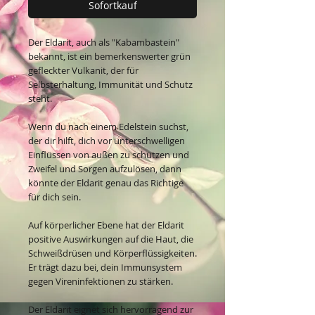
Sofortkauf
Der Eldarit, auch als "Kabambastein"
bekannt, ist ein bemerkenswerter grün
gefleckter Vulkanit, der für
Selbsterhaltung, Immunität und Schutz
steht.
Wenn du nach einem Edelstein suchst,
der dir hilft, dich vor unterschwelligen
Einflüssen von außen zu schützen und
Zweifel und Sorgen aufzulösen, dann
könnte der Eldarit genau das Richtige
für dich sein.
Auf körperlicher Ebene hat der Eldarit
positive Auswirkungen auf die Haut, die
Schweißdrüsen und Körperflüssigkeiten.
Er trägt dazu bei, dein Immunsystem
gegen Vireninfektionen zu stärken.
Der Eldarit eignet sich hervorragend zur