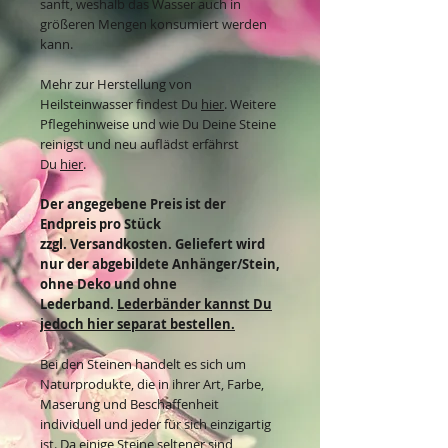
sanft, weshalb das Wasser auch in
größeren Mengen konsumiert werden
kann.
Mehr zur Herstellung von
Heilsteinwasser findest Du
hier
. Weitere
Pflegehinweise und wie Du Deine Steine
reinigst und neu auflädst erfährst
Du
hier
.
Der angegebene Preis ist der
Endpreis pro Stück
zzgl. Versandkosten. Geliefert wird
nur der abgebildete Anhänger/Stein,
ohne Deko und ohne
Lederband.
Lederbänder kannst Du
jedoch hier separat bestellen.
Bei den Steinen handelt es sich um
Naturprodukte, die in ihrer Art, Farbe,
Maserung und Beschaffenheit
individuell und jeder für sich einzigartig
ist. Da einige Steine seltener sind,