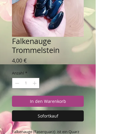
Falkenauge
Trommelstein
Preis
4,00 €
Anzahl
*
In den Warenkorb
Sofortkauf
Falkenauge (Faserquarz) ist ein Quarz