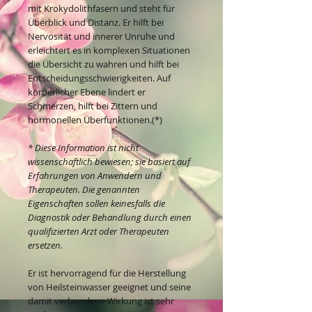
mit Krokydolithfasern und steht für
Überblick und Distanz. Er hilft bei
Nervosität und innerer Unruhe und
erleichtert es in komplexen Situationen
die Übersicht zu wahren und hilft bei
Entscheidungsschwierigkeiten. Auf
körperlicher Ebene lindert er
Schmerzen, hilft bei Zittern und
hormonellen Überfunktionen.(*)
* Diese Information ist nicht
wissenschaftlich bewiesen; sie basiert auf
Erfahrungen von Anwendern und
Therapeuten. Die genannten
Eigenschaften sollen keinesfalls die
Diagnostik oder Behandlung durch einen
qualifizierten Arzt oder Therapeuten
ersetzen.
Er ist hervorragend für die Herstellung
von Heilsteinwasser geeignet und seine
damit verbundene Wirkung ist sehr