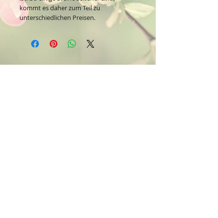
kommt es daher zum Teil zu
unterschiedlichen Preisen.
Kontakt:
Dein Wohlfühlladen Onlineshop®
Inh. Denise Lembrecht
E-Mail:
info@dein-wohlfuehlladen.de
​​​​​​​​​​​​​​​​​​​​Tel.:
0151 - 432 085 13
(WhatsApp)
Schreibe mir bitte vorzugsweise eine E-Mail.
Öffnungszeiten des Ladengeschäfts
in der Feldschmiede 58 in Itzehoe:
Do. & Fr. 10:00 - 17:00 Uhr