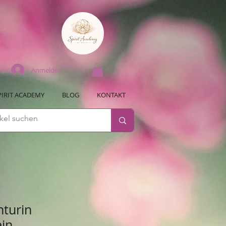
Anmelden
PIRIT ACADEMY
BLOG
KONTAKT
nturin
in