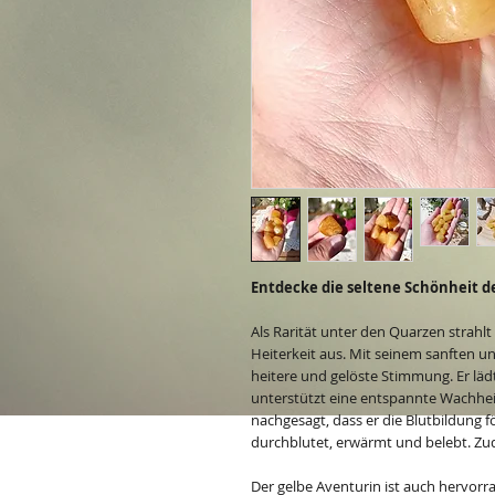
Entdecke die seltene Schönheit d
Als Rarität unter den Quarzen strahl
Heiterkeit aus. Mit seinem sanften un
heitere und gelöste Stimmung. Er läd
unterstützt eine entspannte Wachheit
nachgesagt, dass er die Blutbildung f
durchblutet, erwärmt und belebt. Zud
Der gelbe Aventurin ist auch hervorr