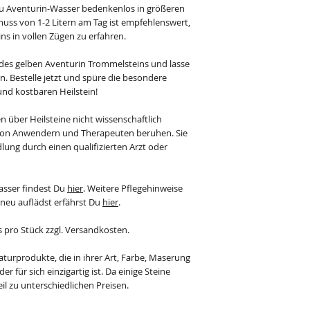
du Aventurin-Wasser bedenkenlos in größeren
ss von 1-2 Litern am Tag ist empfehlenswert,
ns in vollen Zügen zu erfahren.
e des gelben Aventurin Trommelsteins und lasse
n. Bestelle jetzt und spüre die besondere
nd kostbaren Heilstein!
n über Heilsteine nicht wissenschaftlich
von Anwendern und Therapeuten beruhen. Sie
ung durch einen qualifizierten Arzt oder
asser findest Du
hier
. Weitere Pflegehinweise
 neu auflädst erfährst Du
hier
.
s pro Stück zzgl. Versandkosten.
aturprodukte, die in ihrer Art, Farbe, Maserung
r für sich einzigartig ist. Da einige Steine
il zu unterschiedlichen Preisen.