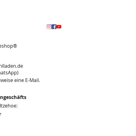
neshop®
hlladen.de
13 (WhatsApp)
weise eine E-Mail.
engeschäfts
Itzehoe:
r