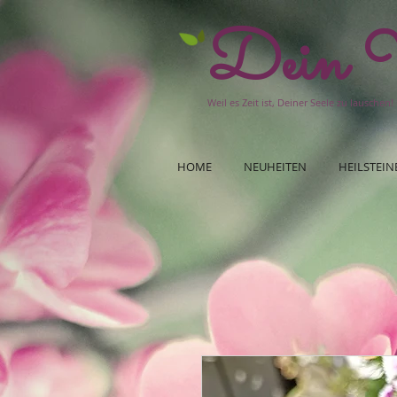
Dein W
Weil es Zeit ist, Deiner Seele zu lauschen!
HOME
NEUHEITEN
HEILSTEIN