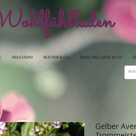
ohlfühlladen
E
RÄUCHERN
BÜCHER & CO.
DEKO, WELLNESS & CO.
S
Gelber Ave
Trommelste