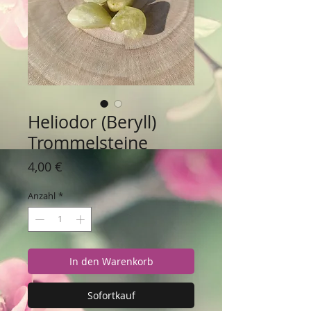
Heliodor (Beryll)
Trommelsteine
Preis
4,00 €
Anzahl
*
In den Warenkorb
Sofortkauf