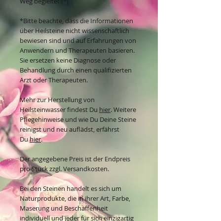
Weg begleitet.(*)
*Bitte beachte, dass die Informationen
über Heilsteine nicht wissenschaftlich
bewiesen sind und auf Erfahrungen von
Anwendern und Therapeuten basieren.
Sie ersetzen keine Diagnose oder
Behandlung durch einen qualifizierten
Arzt oder Therapeuten.
Mehr zur Herstellung von
Heilsteinwasser findest Du
hier
. Weitere
Pflegehinweise und wie Du Deine Steine
reinigst und neu auflädst, erfährst
Du
hier
.
Der angegebene Preis ist der Endpreis
pro Stück zzgl. Versandkosten.
Bei den Steinen handelt es sich um
Naturprodukte, die in ihrer Art, Farbe,
Maserung und Beschaffenheit
individuell und jeder für sich einzigartig