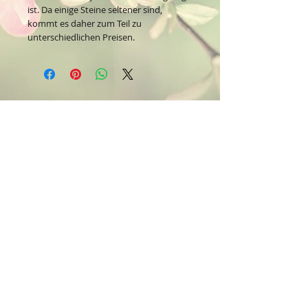
ist. Da einige Steine seltener sind,
kommt es daher zum Teil zu
unterschiedlichen Preisen.
Kontakt:
Dein Wohlfühlladen Onlineshop®
Inh. Denise Lembrecht
E-Mail:
info@dein-wohlfuehlladen.de
​​​​​​​​​​​​​​​​​​​​Tel.:
0151 - 432 085 13
(WhatsApp)
Schreibe mir bitte vorzugsweise eine E-Mail.
Öffnungszeiten des Ladengeschäfts
in der Feldschmiede 58 in Itzehoe:
Do. & Fr. 10:00 - 17:00 Uhr