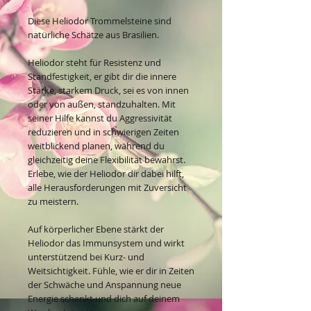
Diese Heliodor Trommelsteine sind
natürliche Schätze aus Brasilien.
Heliodor steht für Resistenz und
Standfestigkeit, er gibt dir die innere
Stärke, starkem Druck, sei es von innen
oder von außen, standzuhalten. Mit
seiner Hilfe kannst du Aggressivität
reduzieren und in schwierigen Zeiten
weitblickend planen, während du
gleichzeitig deine Flexibilität bewahrst.
Erlebe, wie der Heliodor dir dabei hilft,
alle Herausforderungen mit Zuversicht
zu meistern.
Auf körperlicher Ebene stärkt der
Heliodor das Immunsystem und wirkt
unterstützend bei Kurz- und
Weitsichtigkeit. Fühle, wie er dir in Zeiten
der Schwäche und Anspannung neue
Energie schenkt und dich auf deinem