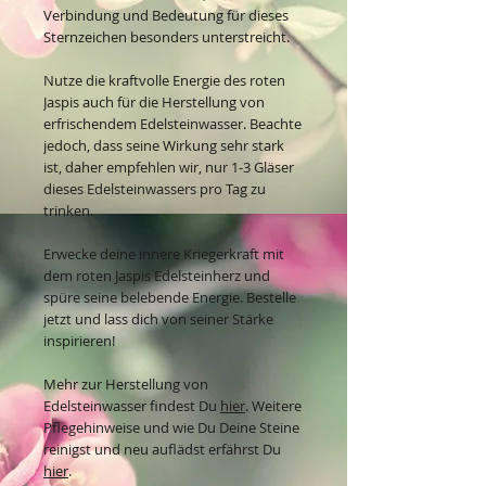
Verbindung und Bedeutung für dieses
Sternzeichen besonders unterstreicht.
Nutze die kraftvolle Energie des roten
Jaspis auch für die Herstellung von
erfrischendem Edelsteinwasser. Beachte
jedoch, dass seine Wirkung sehr stark
ist, daher empfehlen wir, nur 1-3 Gläser
dieses Edelsteinwassers pro Tag zu
trinken.
Erwecke deine innere Kriegerkraft mit
dem roten Jaspis Edelsteinherz und
spüre seine belebende Energie. Bestelle
jetzt und lass dich von seiner Stärke
inspirieren!
Mehr zur Herstellung von
Edelsteinwasser findest Du
hier
. Weitere
Pflegehinweise und wie Du Deine Steine
reinigst und neu auflädst erfährst Du
hier
.