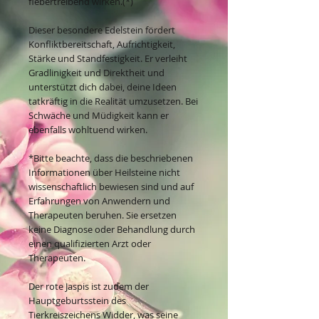
fiebertreibend wirken.(*)
Dieser besondere Edelstein fördert
Konfliktbereitschaft, Aufrichtigkeit,
Stärke und Standfestigkeit. Er verleiht
Gradlinigkeit und Direktheit und
unterstützt dich dabei, deine Ideen
tatkräftig in die Realität umzusetzen. Bei
Schwäche und Müdigkeit kann er
ebenfalls wohltuend wirken.
*Bitte beachte, dass die beschriebenen
Informationen über Heilsteine nicht
wissenschaftlich bewiesen sind und auf
Erfahrungen von Anwendern und
Therapeuten beruhen. Sie ersetzen
keine Diagnose oder Behandlung durch
einen qualifizierten Arzt oder
Therapeuten.
Der rote Jaspis ist zudem der
Hauptgeburtsstein des
Tierkreiszeichens Widder, was seine