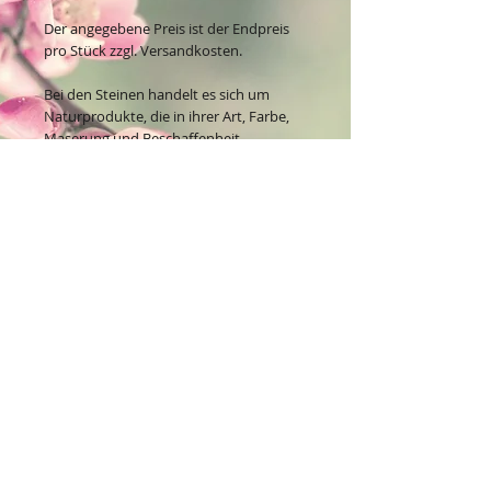
Der angegebene Preis ist der Endpreis
pro Stück zzgl. Versandkosten.
Bei den Steinen handelt es sich um
Naturprodukte, die in ihrer Art, Farbe,
Maserung und Beschaffenheit
individuell und jeder für sich einzigartig
ist. Da einige Steine seltener sind,
kommt es daher zum Teil zu
unterschiedlichen Preisen.
Kontakt:
Dein Wohlfühlladen Onlineshop®
Inh. Denise Lembrecht
E-Mail:
info@dein-wohlfuehlladen.de