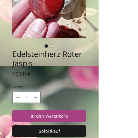
Edelsteinherz Roter
Jaspis
Preis
10,00 €
Anzahl
*
In den Warenkorb
Sofortkauf