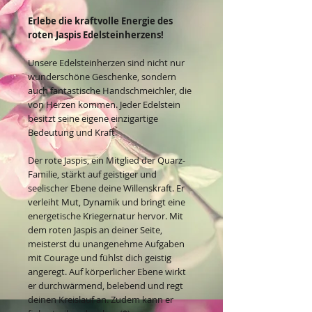
Erlebe die kraftvolle Energie des
roten Jaspis Edelsteinherzens!
Unsere Edelsteinherzen sind nicht nur
wunderschöne Geschenke, sondern
auch fantastische Handschmeichler, die
von Herzen kommen. Jeder Edelstein
besitzt seine eigene einzigartige
Bedeutung und Kraft.
Der rote Jaspis, ein Mitglied der Quarz-
Familie, stärkt auf geistiger und
seelischer Ebene deine Willenskraft. Er
verleiht Mut, Dynamik und bringt eine
energetische Kriegernatur hervor. Mit
dem roten Jaspis an deiner Seite,
meisterst du unangenehme Aufgaben
mit Courage und fühlst dich geistig
angeregt. Auf körperlicher Ebene wirkt
er durchwärmend, belebend und regt
deinen Kreislauf an. Zudem kann er