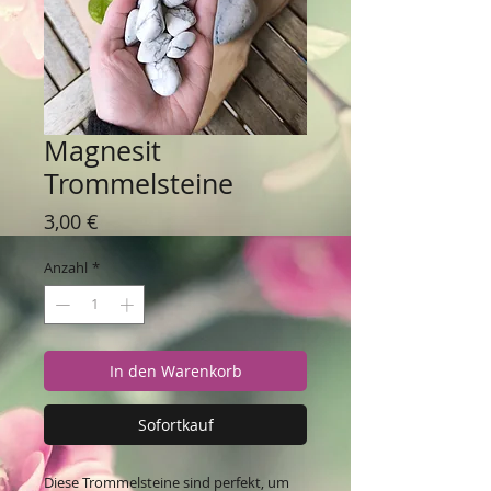
Magnesit
Trommelsteine
Preis
3,00 €
Anzahl
*
In den Warenkorb
Sofortkauf
Diese Trommelsteine sind perfekt, um