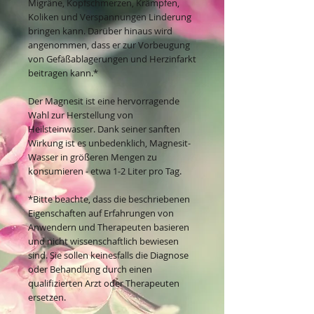
Migräne, Kopfschmerzen, Krämpfen,
Koliken und Verspannungen Linderung
bringen kann. Darüber hinaus wird
angenommen, dass er zur Vorbeugung
von Gefäßablagerungen und Herzinfarkt
beitragen kann.*
Der Magnesit ist eine hervorragende
Wahl zur Herstellung von
Heilsteinwasser. Dank seiner sanften
Wirkung ist es unbedenklich, Magnesit-
Wasser in größeren Mengen zu
konsumieren - etwa 1-2 Liter pro Tag.
*Bitte beachte, dass die beschriebenen
Eigenschaften auf Erfahrungen von
Anwendern und Therapeuten basieren
und nicht wissenschaftlich bewiesen
sind. Sie sollen keinesfalls die Diagnose
oder Behandlung durch einen
qualifizierten Arzt oder Therapeuten
ersetzen.