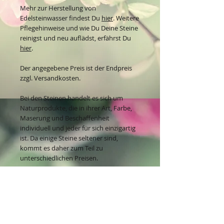
Mehr zur Herstellung von
Edelsteinwasser findest Du
hier
. Weitere
Pflegehinweise und wie Du Deine Steine
reinigst und neu auflädst, erfährst Du
hier
.
Der angegebene Preis ist der Endpreis
zzgl. Versandkosten.
Bei den Steinen handelt es sich um
Naturprodukte, die in ihrer Art, Farbe,
Maserung und Beschaffenheit
individuell und jeder für sich einzigartig
ist. Da einige Steine seltener sind,
kommt es daher zum Teil zu
unterschiedlichen Preisen.
Kontakt: