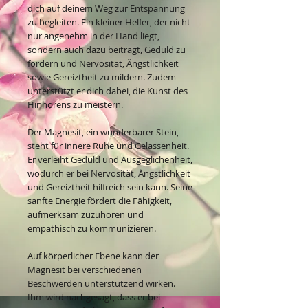
dich auf deinem Weg zur Entspannung
zu begleiten. Ein kleiner Helfer, der nicht
nur angenehm in der Hand liegt,
sondern auch dazu beiträgt, Geduld zu
fördern und Nervosität, Ängstlichkeit
sowie Gereiztheit zu mildern. Zudem
unterstützt er dich dabei, die Kunst des
Hinhörens zu meistern.
Der Magnesit, ein wunderbarer Stein,
steht für innere Ruhe und Gelassenheit.
Er verleiht Geduld und Ausgeglichenheit,
wodurch er bei Nervosität, Ängstlichkeit
und Gereiztheit hilfreich sein kann. Seine
sanfte Energie fördert die Fähigkeit,
aufmerksam zuzuhören und
empathisch zu kommunizieren.
Auf körperlicher Ebene kann der
Magnesit bei verschiedenen
Beschwerden unterstützend wirken.
Ihm wird nachgesagt, dass er bei