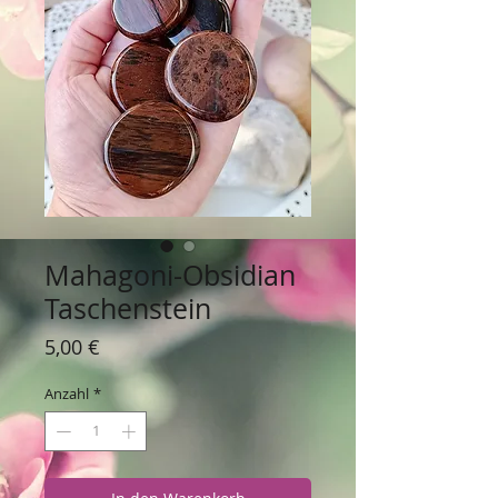
Mahagoni-Obsidian
Taschenstein
Preis
5,00 €
Anzahl
*