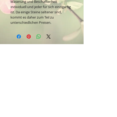
Maserung und Beschaffenheit
individuell und jeder für sich einzigartig
ist. Da einige Steine seltener sind,
kommt es daher zum Teil zu
unterschiedlichen Preisen.
Kontakt:
Dein Wohlfühlladen Onlineshop®
Inh. Denise Lembrecht
E-Mail:
info@dein-wohlfuehlladen.de
​​​​​​​​​​​​​​​​​​​​Tel.:
0151 - 432 085 13
(WhatsApp)
Schreibe mir bitte vorzugsweise eine E-Mail.
Öffnungszeiten des Ladengeschäfts
in der Feldschmiede 58 in Itzehoe: