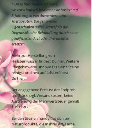
* Diese Information ist nicht
wissenschaftlich bewiesen; sie basiert auf
Erfahrungen von Anwendern und
Therapeuten. Die genannten
Eigenschaften sollen keinesfalls die
Diagnostik oder Behandlung durch einen
qualifizierten Arzt oder Therapeuten
ersetzen.
Mehr zur Herstellung von
Heilsteinwasser findest Du
hier
. Weitere
Pflegehinweise und wie Du Deine Steine
reinigst und neu auflädst erfährst
Du
hier
.
Der angegebene Preis ist der Endpreis
pro Stück zzgl. Versandkosten, keine
Ausweisung der Mehrwertsteuer gemäß
§ 19 UStG.
Bei den Steinen handelt es sich um
Naturprodukte, die in ihrer Art, Farbe,