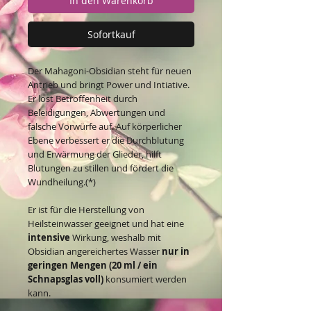
In den Warenkorb
Sofortkauf
Der Mahagoni-Obsidian steht für neuen
Antrieb und bringt Power und Intiative.
Er löst Betroffenheit durch
Beleidigungen, Abwertungen und
falsche Vorwürfe auf. Auf körperlicher
Ebene verbessert er die Durchblutung
und Erwärmung der Glieder, hilft
Blutungen zu stillen und fördert die
Wundheilung.(*)
Er ist für die Herstellung von
Heilsteinwasser geeignet und hat eine
intensive
Wirkung, weshalb mit
Obsidian angereichertes Wasser
nur in
geringen Mengen (20 ml / ein
Schnapsglas voll)
konsumiert werden
kann.