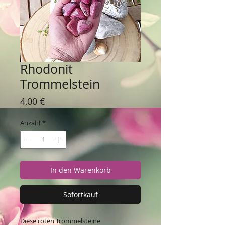
Rhodonit
Trommelstein
Preis
4,00 €
Anzahl
*
In den Warenkorb
Sofortkauf
Diese roten Trommelsteine