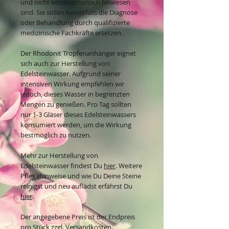
und nicht wissenschaftlich bewiesen
sind. Sie sollen keinesfalls die Diagnose
oder Behandlung durch qualifizierte
medizinische Fachkräfte ersetzen.
Der Rhodonit Tropfenanhänger eignet
sich auch zur Herstellung von
Edelsteinwasser. Aufgrund seiner
intensiven Wirkung empfehlen wir
jedoch, dieses Wasser in begrenzten
Mengen zu genießen. Pro Tag sollten
nur 1-3 Gläser dieses Edelsteinwassers
konsumiert werden, um die Wirkung
bestmöglich zu nutzen.
Mehr zur Herstellung von
Edelsteinwasser findest Du
hier
. Weitere
Pflegehinweise und wie Du Deine Steine
reinigst und neu auflädst erfährst Du
hier
.
Der angegebene Preis ist der Endpreis
pro Stück zzgl. Versandkosten.