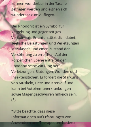
können wunderbar in der Tasche
getragen werden und eignen sich
wunderbar zum Auflegen.
Der Rhodonit ist ein Symbol für
Vergebung und gegenseitiges
Verständnis. Er unterstützt dich dabei,
seelische Belastungen und Verletzungen
loszulassen und einen Zustand der
Versöhnung zu erreichen. Auf der
körperlichen Ebene entfaltet der
Rhodonit seine Wirkung bei
Verletzungen, Blutungen, Wunden und
Insektenstichen. Er fördert die Stärkung
von Muskeln, Herz und Kreislauf und
kann bei Autoimmunerkrankungen
sowie Magengeschwüren hilfreich sein.
(*)
*Bitte beachte, dass diese
Informationen auf Erfahrungen von
Anwendern und Therapeuten basieren