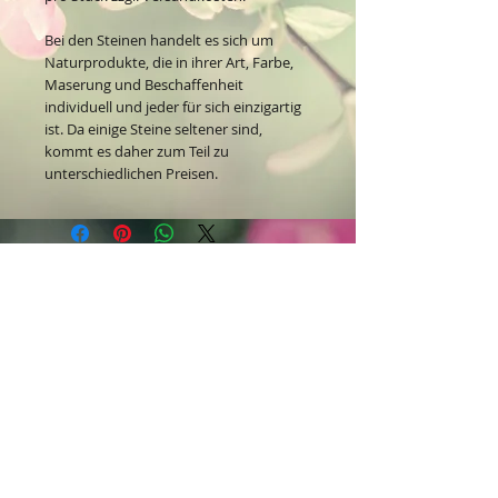
Bei den Steinen handelt es sich um
Naturprodukte, die in ihrer Art, Farbe,
Maserung und Beschaffenheit
individuell und jeder für sich einzigartig
ist. Da einige Steine seltener sind,
kommt es daher zum Teil zu
unterschiedlichen Preisen.
Kontakt:
Dein Wohlfühlladen Onlineshop®
Inh. Denise Lembrecht
E-Mail:
info@dein-wohlfuehlladen.de
​​​​​​​​​​​​​​​​​​​​Tel.:
0151 - 432 085 13
(WhatsApp)
Schreibe mir bitte vorzugsweise eine E-Mail.