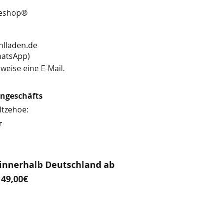
neshop®
hlladen.de
13 (WhatsApp)
weise eine E-Mail.
engeschäfts
Itzehoe:
r
innerhalb Deutschland ab
49,00€