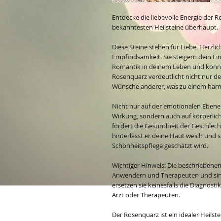
Entdecke die liebevolle Energie der 
bekanntesten Heilsteine überhaupt.
Diese Steine stehen für Liebe, Herzlic
Empfindsamkeit. Sie steigern dein Ei
Romantik in deinem Leben und könne
Rosenquarz verdeutlicht nicht nur de
Wünsche anderer, was zu einem har
Nicht nur auf der emotionalen Ebene
Wirkung, sondern auch auf körperlic
fördert die Gesundheit der Geschlech
hinterlässt er deine Haut weich und 
Schönheitspflege geschätzt wird.
Wichtiger Hinweis: Die beschriebene
Anwendern und Therapeuten und sind
ersetzen sie keinesfalls die Diagnost
Arzt oder Therapeuten.
Der Rosenquarz ist ein idealer Heils