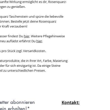
nfte Wirkung ermöglicht es dir, Rosenquarz-
gen zu genießen.
quarz Taschenstein und spüre die liebevolle
 können. Bestelle jetzt deine Rosenquarz
r Kraft verzaubern!
asser findest Du
hier
. Weitere Pflegehinweise
 neu auflädst erfährst Du
hier
.
s pro Stück zzgl. Versandkosten.
aturprodukte, die in ihrer Art, Farbe, Maserung
r für sich einzigartig ist. Da einige Steine
il zu unterschiedlichen Preisen.
etter abonnieren
Kontakt:
in erhalten!*