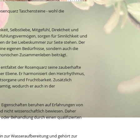
Rosenquarz Taschensteine - wohl die
hkeit, Selbstliebe, Mitgefühl, Direktheit und
nfühlungsvermögen, sorgen für Sinnlichkeit und
n dir bei Liebeskummer zur Seite stehen. Der
ine eigenen Bedürfnisse, sondern auch die
monischen Zusammenleben beiträgt.
 entfaltet der Rosenquarz seine zauberhafte
her Ebene. Er harmonisiert den Herzrhythmus,
tsorgane und Fruchtbarkeit. Zusätzlich
samtig, wodurch er auch in der
n Eigenschaften beruhen auf Erfahrungen von
 nicht wissenschaftlich bewiesen. Daher
ik oder Behandlung durch einen qualifizierten
tein zur Wasseraufbereitung und gehört zur