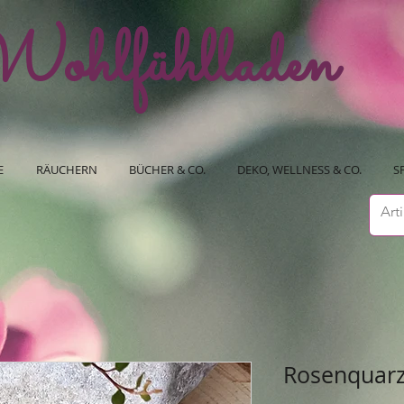
ohlfühlladen
E
RÄUCHERN
BÜCHER & CO.
DEKO, WELLNESS & CO.
S
Rosenquarz