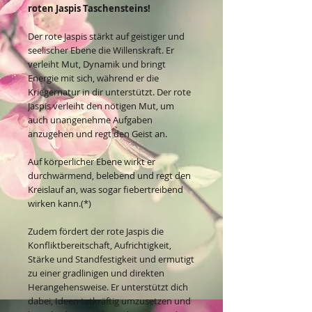
roten Jaspis Taschensteins!
Der rote Jaspis stärkt auf geistiger und
seelischer Ebene die Willenskraft. Er
verleiht Mut, Dynamik und bringt
Energie mit sich, während er die
Kriegernatur in dir unterstützt. Der rote
Jaspis verleiht den nötigen Mut, um
auch unangenehme Aufgaben
anzugehen und regt den Geist an.
Auf körperlicher Ebene wirkt er
durchwärmend, belebend und regt den
Kreislauf an, was sogar fiebertreibend
wirken kann.(*)
Zudem fördert der rote Jaspis die
Konfliktbereitschaft, Aufrichtigkeit,
Stärke und Standfestigkeit und ermutigt
zu einer gradlinigen und direkten
Herangehensweise. Er unterstützt dich
dabei, Ideen tatkräftig umzusetzen und