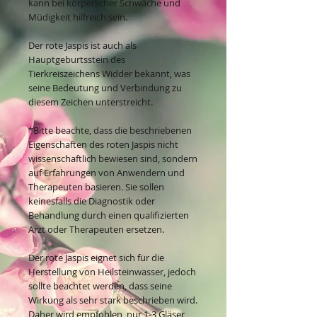
kann bei körperlicher Schwäche und
Müdigkeit hilfreich sein.
Der rote Jaspis ist auch als
Hauptgeburtsstein des
Tierkreiszeichens Widder bekannt, was
seine Bedeutung und Verbindung zu
diesem Zeichen unterstreicht.
*Bitte beachte, dass die beschriebenen
Eigenschaften des roten Jaspis nicht
wissenschaftlich bewiesen sind, sondern
auf Erfahrungen von Anwendern und
Therapeuten basieren. Sie sollen
keinesfalls die Diagnostik oder
Behandlung durch einen qualifizierten
Arzt oder Therapeuten ersetzen.
Der rote Jaspis eignet sich für die
Herstellung von Heilsteinwasser, jedoch
sollte beachtet werden, dass seine
Wirkung als sehr stark beschrieben wird.
Daher wird empfohlen, nur 1-3 Gläser