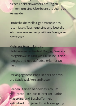
dieses Edelsteinwassers pro Tag zu
trinken, um eine Überbeanspruchung zu
vermeiden.
Entdecke die vielfältigen Vorteile des
roten Jaspis Taschensteins und bestelle
jetzt, um von seiner positiven Energie zu
profitieren!
Mehr zur Herstellung von
Heilsteinwasser findest Du
hier
. Weitere
Pflegehinweise und wie Du Deine Steine
reinigst und neu auflädst, erfährst Du
hier
.
Der angegebene Preis ist der Endpreis
pro Stück zzgl. Versandkosten.
Bei den Steinen handelt es sich um
Naturprodukte, die in ihrer Art, Farbe,
Maserung und Beschaffenheit
individuell und jeder für sich einzigartig