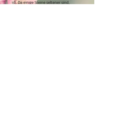
ist. Da einige Steine seltener sind,
kommt es daher zum Teil zu
unterschiedlichen Preisen.
Kontakt:
Dein Wohlfühlladen Onlineshop®
Inh. Denise Lembrecht
E-Mail:
info@dein-wohlfuehlladen.de
​​​​​​​​​​​​​​​​​​​​Tel.:
0151 - 432 085 13
(WhatsApp)
Schreibe mir bitte vorzugsweise eine E-Mail.
Öffnungszeiten des Ladengeschäfts
in der Feldschmiede 58 in Itzehoe:
Do. & Fr. 10:00 - 17:00 Uhr