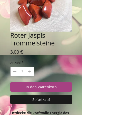
Roter Jaspis
Trommelsteine
Preis
3,00 €
Anzahl
*
In den Warenkorb
Sofortkauf
Entdecke die kraftvolle Energie des