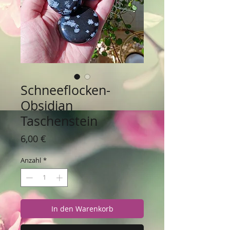
Schneeflocken-
Obsidian
Taschenstein
Preis
6,00 €
Anzahl
*
In den Warenkorb