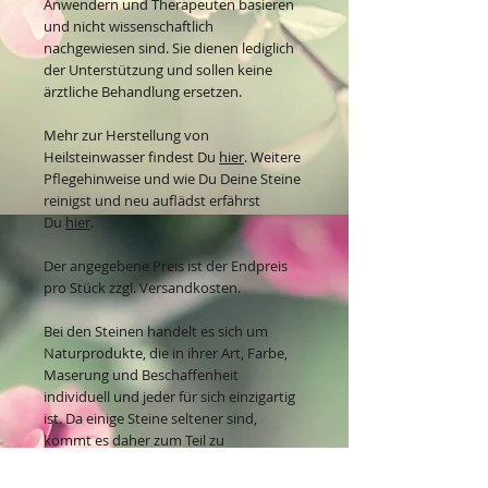
Anwendern und Therapeuten basieren
und nicht wissenschaftlich
nachgewiesen sind. Sie dienen lediglich
der Unterstützung und sollen keine
ärztliche Behandlung ersetzen.
Mehr zur Herstellung von
Heilsteinwasser findest Du
hier
. Weitere
Pflegehinweise und wie Du Deine Steine
reinigst und neu auflädst erfährst
Du
hier
.
Der angegebene Preis ist der Endpreis
pro Stück zzgl. Versandkosten.
Bei den Steinen handelt es sich um
Naturprodukte, die in ihrer Art, Farbe,
Maserung und Beschaffenheit
individuell und jeder für sich einzigartig
ist. Da einige Steine seltener sind,
kommt es daher zum Teil zu
unterschiedlichen Preisen.