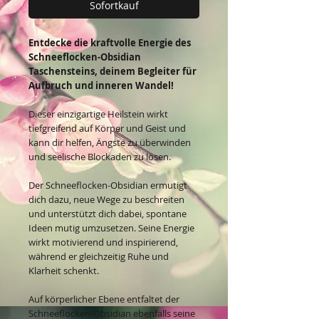
Sofortkauf
Entdecke die kraftvolle Energie des
Schneeflocken-Obsidian
Taschensteins, deinem Begleiter für
Aufbruch und inneren Wandel!
Dieser einzigartige Heilstein wirkt
tiefgreifend auf Körper und Geist und
kann dir helfen, Ängste zu überwinden
und seelische Blockaden zu lösen.
Der Schneeflocken-Obsidian ermutigt
dich dazu, neue Wege zu beschreiten
und unterstützt dich dabei, spontane
Ideen mutig umzusetzen. Seine Energie
wirkt motivierend und inspirierend,
während er gleichzeitig Ruhe und
Klarheit schenkt.
Auf körperlicher Ebene entfaltet der
Schneeflocken-Obsidian ebenfalls seine