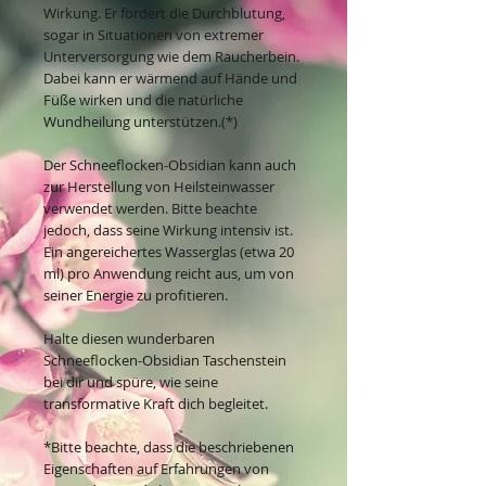
Wirkung. Er fördert die Durchblutung,
sogar in Situationen von extremer
Unterversorgung wie dem Raucherbein.
Dabei kann er wärmend auf Hände und
Füße wirken und die natürliche
Wundheilung unterstützen.(*)
Der Schneeflocken-Obsidian kann auch
zur Herstellung von Heilsteinwasser
verwendet werden. Bitte beachte
jedoch, dass seine Wirkung intensiv ist.
Ein angereichertes Wasserglas (etwa 20
ml) pro Anwendung reicht aus, um von
seiner Energie zu profitieren.
Halte diesen wunderbaren
Schneeflocken-Obsidian Taschenstein
bei dir und spüre, wie seine
transformative Kraft dich begleitet.
*Bitte beachte, dass die beschriebenen
Eigenschaften auf Erfahrungen von