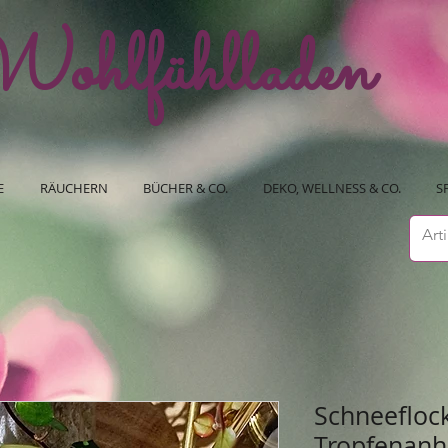
ohlfühlladen
E
RÄUCHERN
BÜCHER & CO.
DEKO, WELLNESS & CO.
S
Schneefloc
Tropfenanh