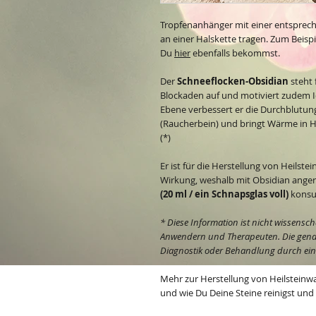
Tropfenanhänger mit einer entsprec
an einer Halskette tragen. Zum Beisp
Du
hier
ebenfalls bekommst.
Der
Schneeflocken-Obsidian
steht 
Blockaden auf und motiviert zudem 
Ebene verbessert er die Durchblutun
(Raucherbein) und bringt Wärme in 
(*)
Er ist für die Herstellung von Heilste
Wirkung, weshalb mit Obsidian ange
(20 ml / ein Schnapsglas voll)
konsu
* Diese Information ist nicht wissensch
Anwendern und Therapeuten. Die genann
Diagnostik oder Behandlung durch einen
Mehr zur Herstellung von Heilsteinw
und wie Du Deine Steine reinigst und