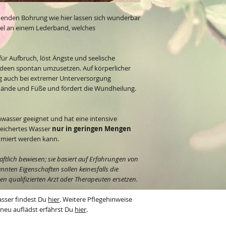
henden Bohrung wie hier lassen sich wunderbar
iel an einem Lederband, welches
für Aufbruch, löst Ängste und seelische
Ideen spontan umzusetzen. Auf körperlicher
g auch bei extremer Unterversorgung
Hände und Füße und fördert die Wundheilung.
inwasser geeignet und hat eine intensive
reichertes Wasser
nur in geringen Mengen
miert werden kann.
aftlich bewiesen; sie basiert auf Erfahrungen von
ten Eigenschaften sollen keinesfalls die
 qualifizierten Arzt oder Therapeuten ersetzen.
asser findest Du
hier
. Weitere Pflegehinweise
 neu auflädst erfährst Du
hier
.