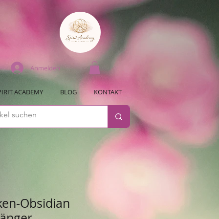
Anmelden
PIRIT ACADEMY
BLOG
KONTAKT
ken-Obsidian
änger