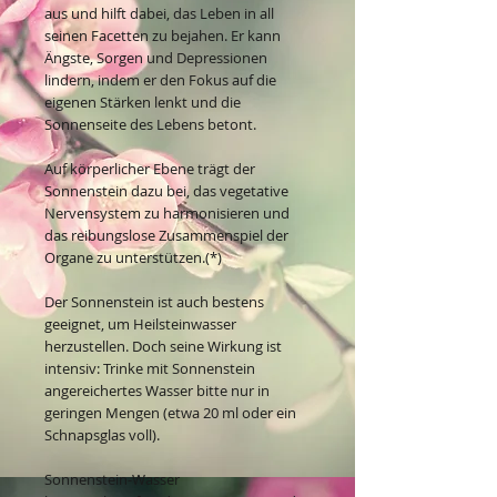
aus und hilft dabei, das Leben in all
seinen Facetten zu bejahen. Er kann
Ängste, Sorgen und Depressionen
lindern, indem er den Fokus auf die
eigenen Stärken lenkt und die
Sonnenseite des Lebens betont.
Auf körperlicher Ebene trägt der
Sonnenstein dazu bei, das vegetative
Nervensystem zu harmonisieren und
das reibungslose Zusammenspiel der
Organe zu unterstützen.(*)
Der Sonnenstein ist auch bestens
geeignet, um Heilsteinwasser
herzustellen. Doch seine Wirkung ist
intensiv: Trinke mit Sonnenstein
angereichertes Wasser bitte nur in
geringen Mengen (etwa 20 ml oder ein
Schnapsglas voll).
Sonnenstein-Wasser