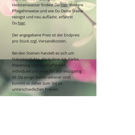
Heilsteinwasser findest Du
hier
. Weitere
Pflegehinweise und wie Du Deine Steine
reinigst und neu auflädst, erfährst
Du
hier
.
Der angegebene Preis ist der Endpreis
pro Stück zzgl. Versandkosten.
Bei den Steinen handelt es sich um
Naturprodukte, die in ihrer Art, Farbe,
Maserung und Beschaffenheit
individuell und jeder für sich einzigartig
ist. Da einige Steine seltener sind,
kommt es daher zum Teil zu
unterschiedlichen Preisen.
Kontakt: