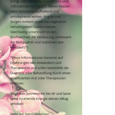
bringt Lebensfreude, Optimismus und
Selbstannahme mit sich. Dieses Wasser
kann stimmungsaufhellend und
antidepressiv wirken, Ängste und
Sorgen mildern sowie das vegetative
Nervensystem harmonisieren.
Gleichzeitig unterstützt es den
Stoffwechsel, die Verdauung, verbessert
die Blutqualität und stabilisiert den
Kreislauf.(*)
*Diese Informationen basieren auf
Erfahrungen von Anwendern und
Therapeuten und sollen keinesfalls die
Diagnose oder Behandlung durch einen
qualifizierten Arzt oder Therapeuten
ersetzen.
Trage den Sonnenstein bei dir und lasse
seine strahlende Energie deinen Alltag
erhellen!
Mehr zur Herstellung von