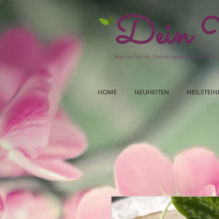
Dein W
Weil es Zeit ist, Deiner Seele zu lauschen!
HOME
NEUHEITEN
HEILSTEIN