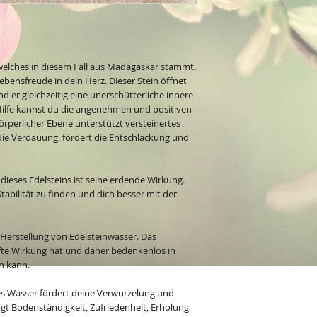
, welches in diesem Fall aus Madagaskar stammt,
ebensfreude in dein Herz. Dieser Stein öffnet
 er gleichzeitig eine unerschütterliche innere
 Hilfe kannst du die angenehmen und positiven
örperlicher Ebene unterstützt versteinertes
die Verdauung, fördert die Entschlackung und
dieses Edelsteins ist seine erdende Wirkung.
 Stabilität zu finden und dich besser mit der
 Herstellung von Edelsteinwasser. Das
nfte Wirkung hat und daher bedenkenlos in
n kann.
es Wasser fördert deine Verwurzelung und
ngt Bodenständigkeit, Zufriedenheit, Erholung