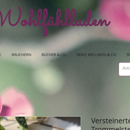
ohlfühlladen
E
RÄUCHERN
BÜCHER & CO.
DEKO, WELLNESS & CO.
S
Versteinert
Trommelste