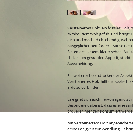
Versteinertes Holz, ein fossiles Holz
symbolisiert Wohlgefühl und bringt L
dich und macht dich lebendig, während
Ausgeglichenheit fördert. Mit seiner
Seiten des Lebens klarer sehen. Auf k
Holz einen gesunden Appetit, stärkt 
Ausscheidung.
Ein weiterer beeindruckender Aspekt 
Versteinertes Holz hilft dir, seelische
Erde zu verbinden.
Es eignet sich auch hervorragend zur
Besondere dabei ist, dass es eine sa
größeren Mengen konsumiert werde
Mit versteinertem Holz angereichert
deine Fähigkeit zur Wandlung. Es bri