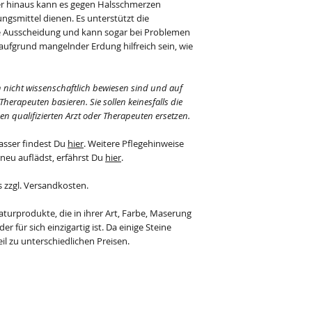
er hinaus kann es gegen Halsschmerzen
gsmittel dienen. Es unterstützt die
e Ausscheidung und kann sogar bei Problemen
fgrund mangelnder Erdung hilfreich sein, wie
n nicht wissenschaftlich bewiesen sind und auf
rapeuten basieren. Sie sollen keinesfalls die
 qualifizierten Arzt oder Therapeuten ersetzen.
asser findest Du
hier
. Weitere Pflegehinweise
 neu auflädst, erfährst Du
hier
.
s zzgl. Versandkosten.
aturprodukte, die in ihrer Art, Farbe, Maserung
r für sich einzigartig ist. Da einige Steine
il zu unterschiedlichen Preisen.