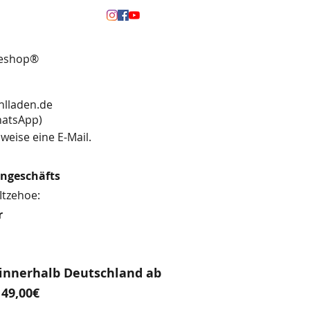
neshop®
hlladen.de
13 (WhatsApp)
weise eine E-Mail.
engeschäfts
Itzehoe:
r
innerhalb Deutschland ab
49,00€