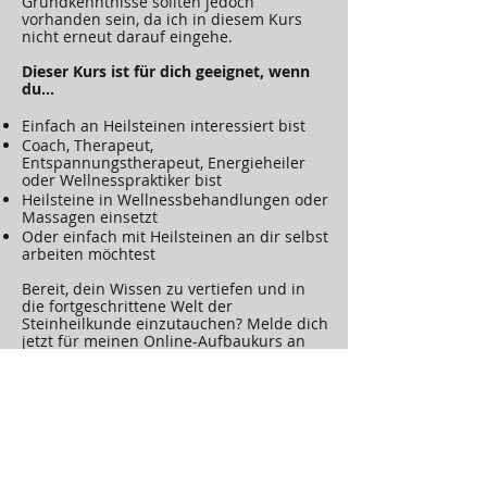
Grundkenntnisse sollten jedoch
vorhanden sein, da ich in diesem Kurs
nicht erneut darauf eingehe.
Dieser Kurs ist für dich geeignet, wenn
du...
Einfach an Heilsteinen interessiert bist
Coach, Therapeut,
Entspannungstherapeut, Energieheiler
oder Wellnesspraktiker bist
Heilsteine in Wellnessbehandlungen oder
Massagen einsetzt
Oder einfach mit Heilsteinen an dir selbst
arbeiten möchtest
Bereit, dein Wissen zu vertiefen und in
die fortgeschrittene Welt der
Steinheilkunde einzutauchen? Melde dich
jetzt für meinen Online-Aufbaukurs an
und entdecke das Potenzial der
Heilsteine in all ihren Facetten!
Sofort loslegen mit dem Onlinekurs
Kunden Feedback zum Kurs: