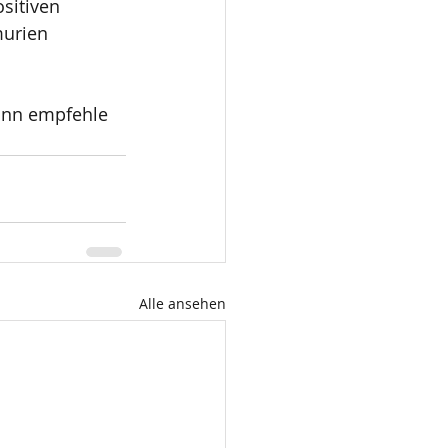
sitiven 
murien 
ann empfehle 
Alle ansehen