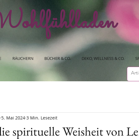
ohlfühlladen
E
RÄUCHERN
BÜCHER & CO.
DEKO, WELLNESS & CO.
S
5. Mai 2024
3 Min. Lesezeit
ie spirituelle Weisheit von L