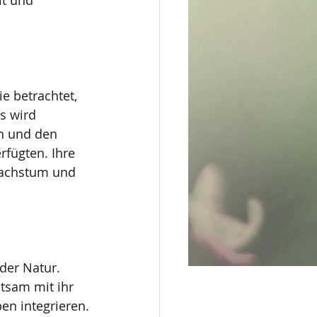
it und 
e betrachtet, 
s wird 
n und den 
rfügten. Ihre 
Wachstum und 
der Natur. 
tsam mit ihr 
n integrieren.