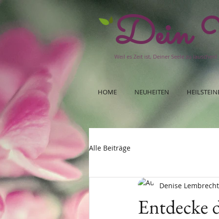
Dein W
Weil es Zeit ist, Deiner Seele zu lauschen!
HOME
NEUHEITEN
HEILSTEIN
Alle Beiträge
Denise Lembrecht
Entdecke d