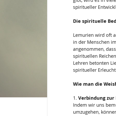
gibt, wird es in vie
spiritueller Entwic
Die spirituelle B
Lemurien wird oft a
in der Menschen im 
angenommen, dass d
spirituellen Reiche
Lehren betonten Li
spiritueller Erleuch
Wie man die Weis
1. 
Verbindung zur 
Indem wir uns bemü
umzugehen, können 