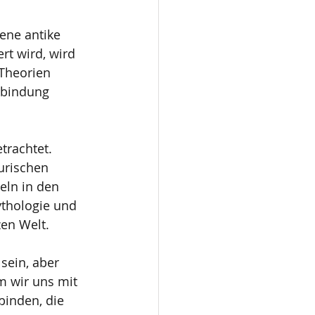
ene antike 
rt wird, wird 
Theorien 
rbindung 
trachtet. 
urischen 
eln in den 
thologie und 
zen Welt.
sein, aber 
m wir uns mit 
binden, die 