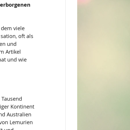
verborgenen 
 dem viele 
ation, oft als 
ten und 
 Artikel 
hat und wie 
n Tausend 
iger Kontinent 
nd Australien 
 von Lemurien 