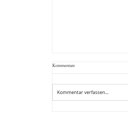
Kommentare
Kommentar verfassen...
Kupferflaschen & Kupferbecher:
Tradition trifft Gesundheit