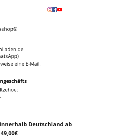
neshop®
hlladen.de
13 (WhatsApp)
weise eine E-Mail.
engeschäfts
Itzehoe:
r
innerhalb Deutschland ab
49,00€