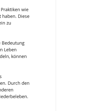
 Praktiken wie 
 haben. Diese 
in zu 
e Bedeutung 
en Leben 
deln, können 
s 
en. Durch den 
nderen 
iederbeleben.