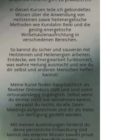
In diesen Kursen teile ich gebündeltes
Wissen über die Anwendung von
Heilsteinen sowie heilenergetische
Methoden wie Kundalini Reiki und die
geistig-energetische
Wirbelsäulenaufrichtung in
verschiedenen Bereichen.
So kannst du sicher und souverän mit
Heilsteinen und Heilenergien arbeiten.
Entdecke, wie Energiearbeit funktioniert,
was wahre Heilung ausmacht und wie du
dir selbst und anderen Menschen helfen
kannst!
Meine Kurse finden hauptsächlich als
flexibler Onlinekurs statt und sind somit
ortsunabhängig zugänglich. Selbst wenn
du einmal nicht live teilnehmen kannst,
verpasst du nichts, da alle Zoom-
Meetings aufgezeichnet und dir als Video
zur Verfügung gestellt werden.
Mit meinen Ausbildungen förderst du
deine persönliche Entwicklung und
kannst das erlernte Wissen sowohl privat
als auch beruflich nutzen!