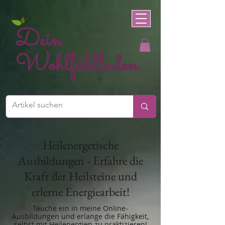
Dein
Wohlfühlladen
Heilenergetische
Ausbildungen - Erfahre die
Kraft der Heilsteine und
erlerne Energiearbeit!
Tauche ein in meine Online-
Ausbildungen und erlange die Fähigkeit,
selbst mit Heilenergien zu praktizieren!