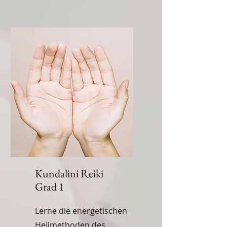
Kundalini Reiki
Grad 1
Lerne die energetischen
Heilmethoden des