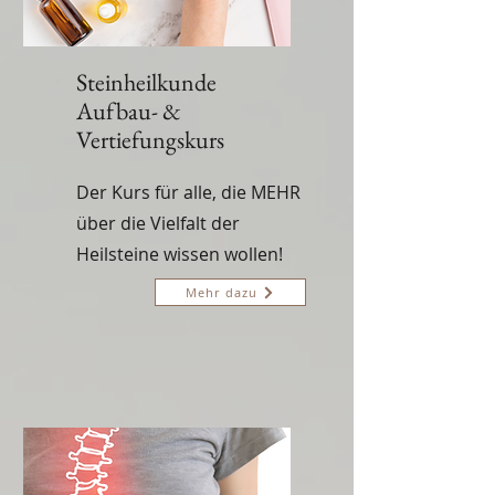
Steinheilkunde
Aufbau- &
Vertiefungskurs
Der Kurs für alle, die MEHR
über die Vielfalt der
Heilsteine wissen wollen!
Mehr dazu