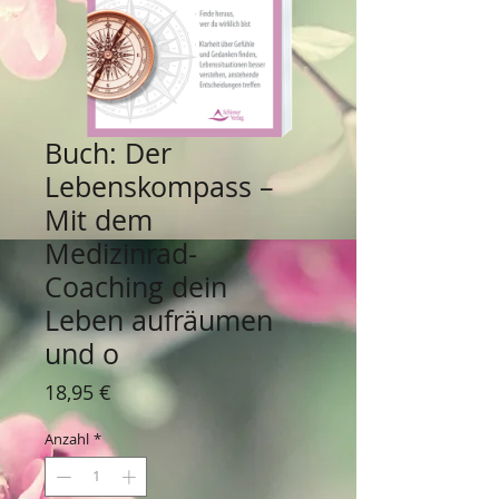
Buch: Der
Lebenskompass –
Mit dem
Medizinrad-
Coaching dein
Leben aufräumen
und o
Preis
18,95 €
Anzahl
*