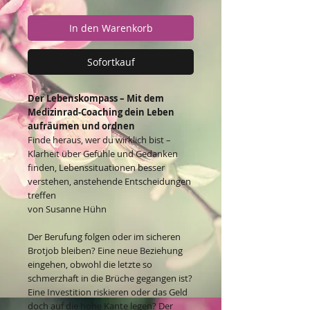
In den Warenkorb
Sofortkauf
Der Lebenskompass – Mit dem
Medizinrad-Coaching dein Leben
aufräumen und ordnen
Finde heraus, wer du wirklich bist –
Klarheit über Gefühle und Gedanken
finden, Lebenssituationen besser
verstehen, anstehende Entscheidungen
treffen
von Susanne Hühn
Der Berufung folgen oder im sicheren
Brotjob bleiben? Eine neue Beziehung
eingehen, obwohl die letzte so
schmerzhaft in die Brüche gegangen ist?
Eine Investition riskieren oder das Geld
doch auf die hohe Kante legen? Der