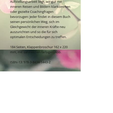
Aufstellungsarbeit liegt, wir gut mit
inneren Reisen und Bildern klarkommen
oder gezielte Coachingfragen
bevorzugen: Jeder findet in diesem Buch
seinen persönlichen Weg, sich im
Gleichgewicht der inneren Kräfte neu
auszurichten und so die für sich
optimalen Entscheidungen zu treffen.
184 Seiten, Klappenbroschur 162 x 220
mm, mit zahlreichen farbigen Abb.
ISBN-13: 978-3-8434-1443-2
Kontakt:
Dein Wohlfühlladen Onlineshop®
Inh. Denise Lembrecht