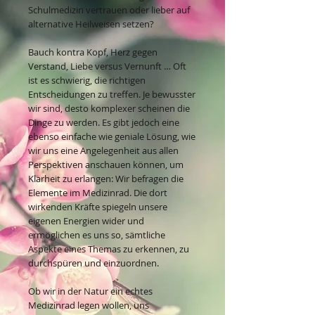
Schulmedizin vertrauen oder lieber auf
alternative Heilweisen setzen?
Bauch kontra Kopf, Herz gegen
Verstand, Liebe versus Vernunft … Oft
ist es schwierig, die richtigen
Entscheidungen zu treffen. Je bewusster
wir sind, desto komplexer scheinen die
Dinge zu werden. Es gibt jedoch eine
ebenso einfache wie geniale Lösung, wie
wir uns eine Angelegenheit aus allen
Perspektiven anschauen können, um
Klarheit zu erlangen: Wir befragen die
Elemente im Medizinrad. Die dort
wirkenden Kräfte spiegeln unsere
eigenen Energien wider und
ermöglichen es uns so, sämtliche
Aspekte eines Themas zu erkennen, zu
durchspüren und einzuordnen.
Ob wir in der Natur ein echtes
Medizinrad legen wollen, uns