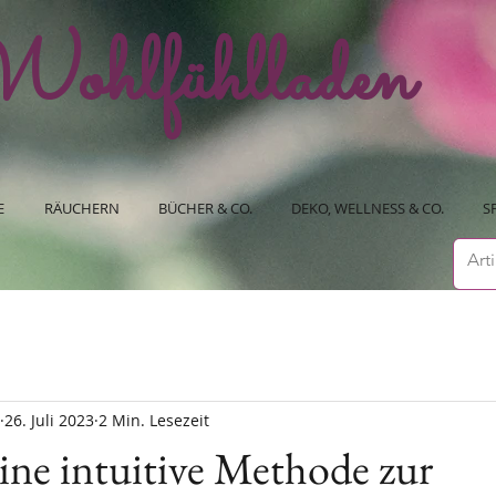
ohlfühlladen
E
RÄUCHERN
BÜCHER & CO.
DEKO, WELLNESS & CO.
S
26. Juli 2023
2 Min. Lesezeit
ine intuitive Methode zur