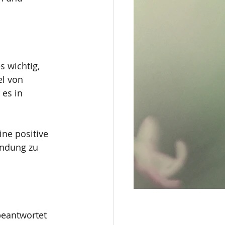
 wichtig, 
l von 
es in 
ne positive 
indung zu 
beantwortet 