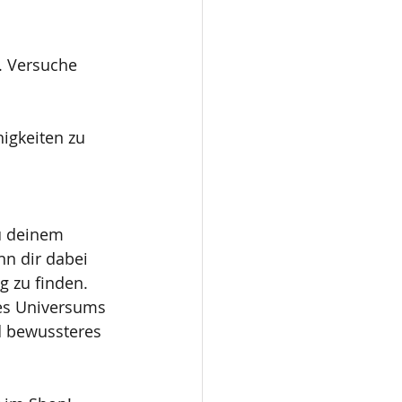
. Versuche 
igkeiten zu 
u deinem 
nn dir dabei 
g zu finden. 
es Universums 
d bewussteres 