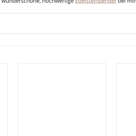
s wunderschöne, hochwertige 
Edelsteinpendel
 bei mi