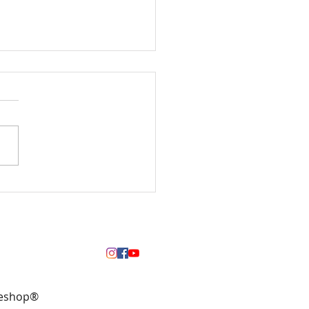
lume des Lebens und der
des Lebens – Symbole voller
 und Bedeutung
neshop®