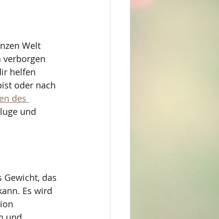
anzen Welt 
n verborgen 
ir helfen 
ist oder nach 
en des 
luge und 
s Gewicht, das 
kann. Es wird 
ion 
n und 