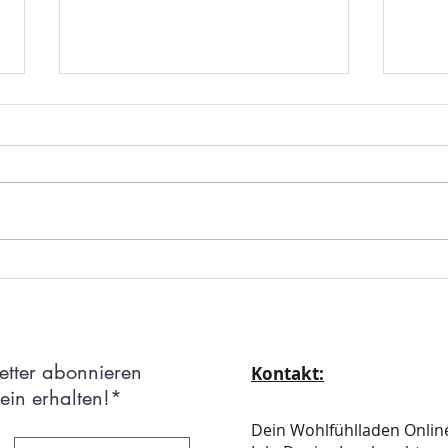
Negative Energien in Räumen,
Die B
Häusern und Gegenständen –
Baum 
Erkennen und Reinigen
Kraft
etter abonnieren
Kontakt:
in erhalten!*
Dein Wohlfühlladen Onli