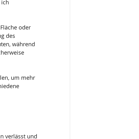
 ich 
Fläche oder 
ng des 
uten, während 
cherweise 
ellen, um mehr 
hiedene 
on verlässt und 