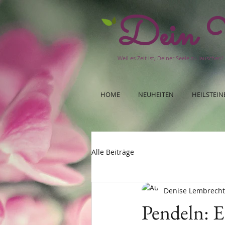
Dein W
Weil es Zeit ist, Deiner Seele zu lauschen!
HOME
NEUHEITEN
HEILSTEIN
Alle Beiträge
Denise Lembrecht
Pendeln: E