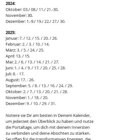
2024:
Oktober: 
03./ 08./ 11./ 21.-30.
November: 30.
Dezember: 1.-9./ 
19./ 22./ 27./ 30.
2025:
Januar: 
7. / 12. / 15. / 20. / 26.
Februar: 
2. / 3. / 10. / 14.
März: 
3. / 5. / 24. / 25.
April: 13. / 15.
Mai: 
2. / 6. / 13. / 14. / 21. / 27.
Juni: 
1. / 4. / 9. / 17. / 20. / 25. / 28.
Juli: 
8. - 17.
August: 
17. - 26
.
September: 
5. / 8. / 13. / 16. / 24. / 29.
Oktober: 
2. / 7. / 13. / 20. / 21. / 28.
November: 
1. / 18. / 20.
Dezember: 
9. / 10. / 29. / 31.
Notiere sie Dir am besten in Deinem Kalender, 
um jederzeit den Überblick zu haben und nutze 
die Portaltage, um dich mit deinem Innersten 
zu verbinden und deine Absichten zu stärken. 
Sei offen für die transformativen Energien, die 