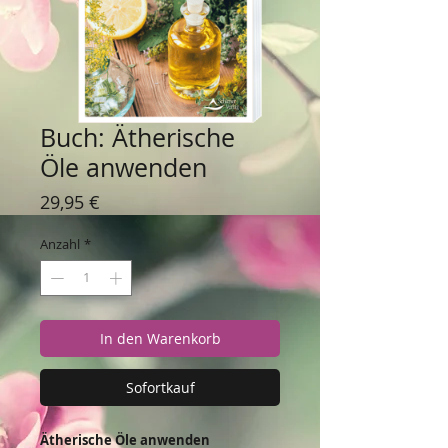
Buch: Ätherische
Öle anwenden
Preis
29,95 €
Anzahl
*
In den Warenkorb
Sofortkauf
Ätherische Öle anwenden