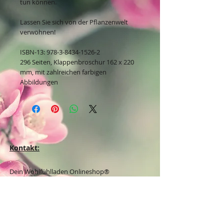
tun können.
Lassen Sie sich von der Pflanzenwelt
verwöhnen!
ISBN-13: 978-3-8434-1526-2
296 Seiten, Klappenbroschur 162 x 220
mm, mit zahlreichen farbigen
Abbildungen
Kontakt:
Dein Wohlfühlladen Onlineshop®
Inh. Denise Lembrecht
E-Mail:
info@dein-wohlfuehlladen.de
​​​​​​​​​​​​​​​​​​​​Tel.:
0151 - 432 085 13
(WhatsApp)
Schreibe mir bitte vorzugsweise eine E-Mail.