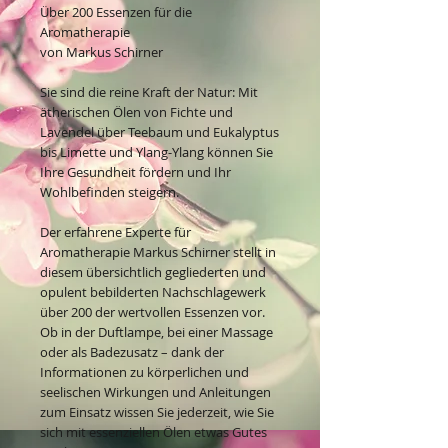
Über 200 Essenzen für die
Aromatherapie
von Markus Schirner
Sie sind die reine Kraft der Natur: Mit
ätherischen Ölen von Fichte und
Lavendel über Teebaum und Eukalyptus
bis Limette und Ylang-Ylang können Sie
Ihre Gesundheit fördern und Ihr
Wohlbefinden steigern.
Der erfahrene Experte für
Aromatherapie Markus Schirner stellt in
diesem übersichtlich gegliederten und
opulent bebilderten Nachschlagewerk
über 200 der wertvollen Essenzen vor.
Ob in der Duftlampe, bei einer Massage
oder als Badezusatz – dank der
Informationen zu körperlichen und
seelischen Wirkungen und Anleitungen
zum Einsatz wissen Sie jederzeit, wie Sie
sich mit essenziellen Ölen etwas Gutes