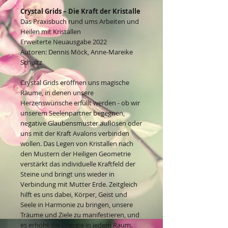
Crystal Grids – Die Kraft der Kristalle
Das Praxisbuch rund ums Arbeiten und
Heilen mit Kristallen
Erweiterte Neuausgabe 2022
Autoren: Dennis Möck, Anne-Mareike
Schultz
Crystal Grids eröffnen uns magische
Räume, in denen unsere
Herzenswünsche erfüllt werden - ob wir
unserem Seelenpartner begegnen,
negative Glaubensmuster auflösen oder
uns mit der Kraft Avalons verbinden
wollen. Das Legen von Kristallen nach
den Mustern der Heiligen Geometrie
verstärkt das individuelle Kraftfeld der
Steine und bringt uns wieder in
Verbindung mit Mutter Erde. Zeitgleich
hilft es uns dabei, Körper, Geist und
Seele in Harmonie zu bringen, unsere
Träume und Ziele zu manifestieren, und
es erhöht die Energie in jedem Raum.