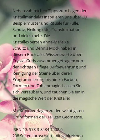
Neben zahlreichen Tipps zum Legen der
Kristallmandalas inspirieren uns über 30
Beispielmuster und Rituale für Fülle,
Schutz, Heilung oder Transformation
und vieles mehr. Die
Kristallexperten Anne-Mareike
Schultz und Dennis Möck haben in
diesem Buch alles Wissenswerte über
Crystal Grids zusammengetragen: von
der richtigen Pflege, Aufbewahrung und
Reinigung der Steine über deren
Programmierung bis hin zu Farben,
Formen und Zahlenmagie. Lassen Sie
sich verzaubern, und tauchen Sie ein in
die magische Welt der Kristalle!
Mit Kopiervorlagen zu den wichtigsten
Grundformen der Heiligen Geometrie.
ISBN-13: 978-3-8434-1502-6
208 Seiten, broschiert, mit zahlreichen