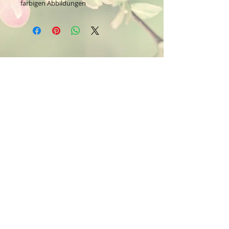
farbigen Abbildungen
Kontakt:
Dein Wohlfühlladen Onlineshop®
Inh. Denise Lembrecht
E-Mail:
info@dein-wohlfuehlladen.de
​​​​​​​​​​​​​​​​​​​​Tel.:
0151 - 432 085 13
(WhatsApp)
Schreibe mir bitte vorzugsweise eine E-Mail.
Öffnungszeiten des Ladengeschäfts
in der Feldschmiede 58 in Itzehoe:
Do. & Fr. 10:00 - 17:00 Uhr
Versandkostenfrei innerhalb