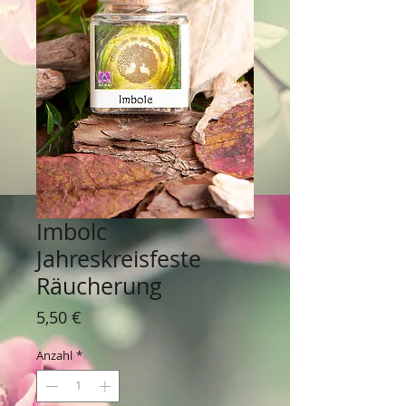
Imbolc
Jahreskreisfeste
Räucherung
Preis
5,50 €
Anzahl
*