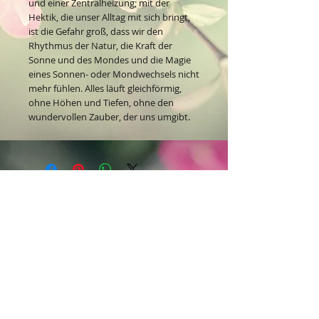
und einer Zentralheizung; mit der
Hektik, die unser Alltag mit sich bringt,
ist die Gefahr groß, dass wir den
Rhythmus der Natur, die Kraft der
Sonne und des Mondes und die Magie
eines Sonnen- oder Mondwechsels nicht
mehr fühlen. Alles läuft gleichförmig,
ohne Höhen und Tiefen, ohne den
wundervollen Zauber, der uns umgibt.
Kontakt:
Dein Wohlfühlladen Onlineshop®
Inh. Denise Lembrecht
E-Mail:
info@dein-wohlfuehlladen.de
​​​​​​​​​​​​​​​​​​​​Tel.:
0151 - 432 085 13
(WhatsApp)