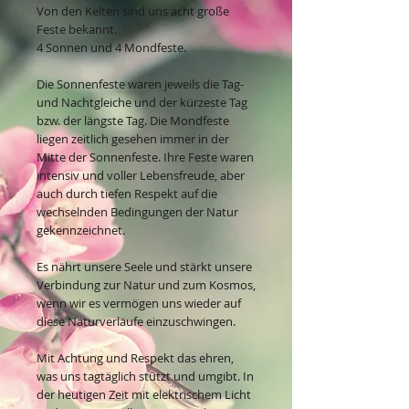
Von den Kelten sind uns acht große
Feste bekannt.
4 Sonnen und 4 Mondfeste.
Die Sonnenfeste waren jeweils die Tag-
und Nachtgleiche und der kürzeste Tag
bzw. der längste Tag. Die Mondfeste
liegen zeitlich gesehen immer in der
Mitte der Sonnenfeste. Ihre Feste waren
intensiv und voller Lebensfreude, aber
auch durch tiefen Respekt auf die
wechselnden Bedingungen der Natur
gekennzeichnet.
Es nährt unsere Seele und stärkt unsere
Verbindung zur Natur und zum Kosmos,
wenn wir es vermögen uns wieder auf
diese Naturverläufe einzuschwingen.
Mit Achtung und Respekt das ehren,
was uns tagtäglich stützt und umgibt. In
der heutigen Zeit mit elektrischem Licht