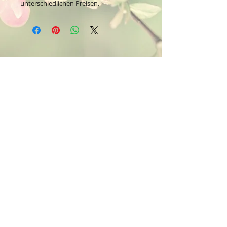
unterschiedlichen Preisen.
Kontakt:
Dein Wohlfühlladen Onlineshop®
Inh. Denise Lembrecht
E-Mail:
info@dein-wohlfuehlladen.de
​​​​​​​​​​​​​​​​​​​​Tel.:
0151 - 432 085 13
(WhatsApp)
Schreibe mir bitte vorzugsweise eine E-Mail.
Öffnungszeiten des Ladengeschäfts
in der Feldschmiede 58 in Itzehoe:
Do. & Fr. 10:00 - 17:00 Uhr
Versandkostenfrei innerhalb