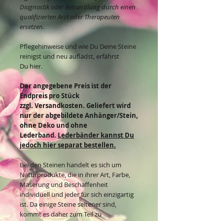
Diagnostik oder Behandlung durch einen
qualifizierten Arzt oder Therapeuten
ersetzen.
Pflegehinweise und wie Du Deine Steine
reinigst und neu auflädst, erfährst
Du hier.
Der angegebene Preis ist der
Endpreis pro Stück
zzgl. Versandkosten. Geliefert wird
nur der abgebildete Anhänger/Stein,
ohne Deko und ohne
Lederband.
Lederbänder kannst Du
jedoch hier separat bestellen.
Bei den Steinen handelt es sich um
Naturprodukte, die in ihrer Art, Farbe,
Maserung und Beschaffenheit
individuell und jeder für sich einzigartig
ist. Da einige Steine seltener sind,
kommt es daher zum Teil zu