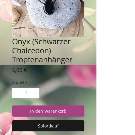
Onyx (Schwarzer
Chalcedon)
Tropfenanhänger
Preis
5,00 €
Anzahl
*
In den Warenkorb
Sofortkauf