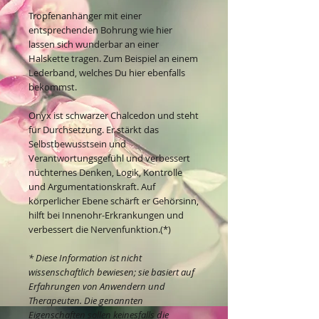
Tropfenanhänger mit einer
entsprechenden Bohrung wie hier
lassen sich wunderbar an einer
Halskette tragen. Zum Beispiel an einem
Lederband, welches Du hier ebenfalls
bekommst.
Onyx ist schwarzer Chalcedon und steht
für Durchsetzung. Er stärkt das
Selbstbewusstsein und
Verantwortungsgefühl und verbessert
nüchternes Denken, Logik, Kontrolle
und Argumentationskraft. Auf
körperlicher Ebene schärft er Gehörsinn,
hilft bei Innenohr-Erkrankungen und
verbessert die Nervenfunktion.(*)
* Diese Information ist nicht
wissenschaftlich bewiesen; sie basiert auf
Erfahrungen von Anwendern und
Therapeuten. Die genannten
Eigenschaften sollen keinesfalls die