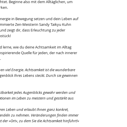
tet. Beginne also mit dem Alltäglichen, um
rken.
Energie in Bewegung setzen und dein Leben auf
nommierte Zen-Meisterin Sandy Taikyu Kuhn
und zeigt dir, dass Erleuchtung zu jeder
hstück!
d lerne, wie du deine Achtsamkeit im Alltag
nspirierende Quelle für jeden, der nach innerer
.
en viel Energie. Achtsamkeit ist die wunderbare
ugenblick Ihres Lebens steckt. Durch sie gewinnen
Kostbarkeit jedes Augenblicks gewahr werden und
uationen im Leben zu meistern und gestärkt aus
ren Leben und erlaubt Ihnen ganz konkret,
 Handeln zu nehmen. Veränderungen finden immer
kt der »Ort«, zu dem Sie die Achtsamkeit hinführt!«