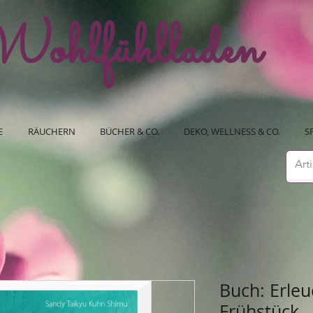
ohlfühlladen
E
RÄUCHERN
BÜCHER & CO.
DEKO, WELLNESS & CO.
S
Buch: Erle
Frühstück