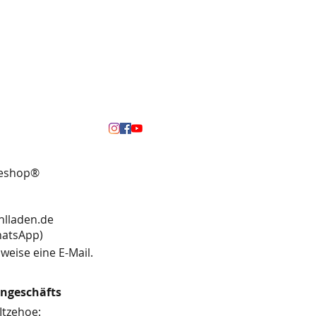
neshop®
hlladen.de
13 (WhatsApp)
weise eine E-Mail.
engeschäfts
Itzehoe: