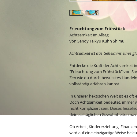
Erleuchtung zum Frühstück
Achtsamkeit im Alltag
von Sandy Taikyu Kuhn Shimu
Achtsamkeit ist das Geheimnis eines gl
Entdecke die Kraft der Achtsamkeit i
"Erleuchtung zum Frühstück" von San
Zen wie du durch bewusstes Handeln 
vollständig erfahren kannst.
In unserer hektischen Welt ist es of
Doch Achtsamkeit bedeutet, immer wi
nicht kompliziert sein. Dieses fesse
deine alltäglichen Gewohnheiten navi
Ob Arbeit, Kindererziehung, Finanzen
wird auf eine einzigartige Weise bel