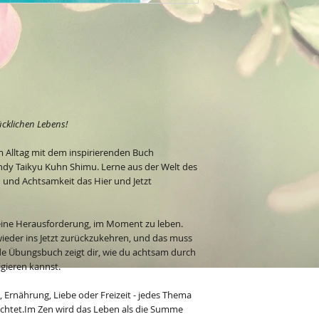
ücklichen Lebens!
m Alltag mit dem inspirierenden Buch
dy Taikyu Kuhn Shimu. Lerne aus der Welt des
und Achtsamkeit das Hier und Jetzt
t eine Herausforderung, im Moment zu leben.
eder ins Jetzt zurückzukehren, und das muss
lnde Übungsbuch zeigt dir, wie du achtsam durch
gieren kannst.
, Ernährung, Liebe oder Freizeit - jedes Thema
euchtet.Im Zen wird das Leben als die Summe