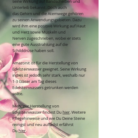
seine Wirkung auf Bandscheiben und
Unterleib bekannt. Doch auch
das Gehirn und die Atemwege gehören
zu seinen Anwendungsgebieten. Dazu
wird ihm eine positive Wirkung auf Haut
und Herz sowie Muskeln und
Nerven zugeschrieben, wobei er stets
eine gute Ausstrahlung auf die
Schilddrüse haben soll.
Amazonit ist für die Herstellung von
Edelsteinwasser geeignet. Seine Wirkung
indies ist jedoch sehr stark, weshalb nur
1-3 Gläser am Tag dieses
Edelsteinwassers getrunken werden
sollte.
Mehr zur Herstellung von
Edelsteinwasser findest Du
hier
. Weitere
Pflegehinweise und wie Du Deine Steine
reinigst und neu auflädst erfährst
Du
hier
.