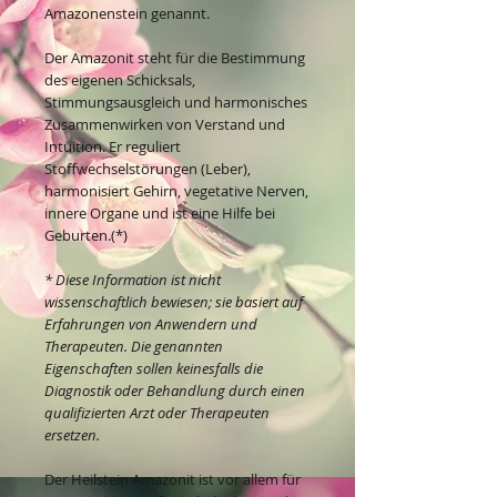
Amazonenstein genannt.
Der Amazonit steht für die Bestimmung
des eigenen Schicksals,
Stimmungsausgleich und harmonisches
Zusammenwirken von Verstand und
Intuition. Er reguliert
Stoffwechselstörungen (Leber),
harmonisiert Gehirn, vegetative Nerven,
innere Organe und ist eine Hilfe bei
Geburten.(*)
* Diese Information ist nicht
wissenschaftlich bewiesen; sie basiert auf
Erfahrungen von Anwendern und
Therapeuten. Die genannten
Eigenschaften sollen keinesfalls die
Diagnostik oder Behandlung durch einen
qualifizierten Arzt oder Therapeuten
ersetzen.
Der Heilstein Amazonit ist vor allem für