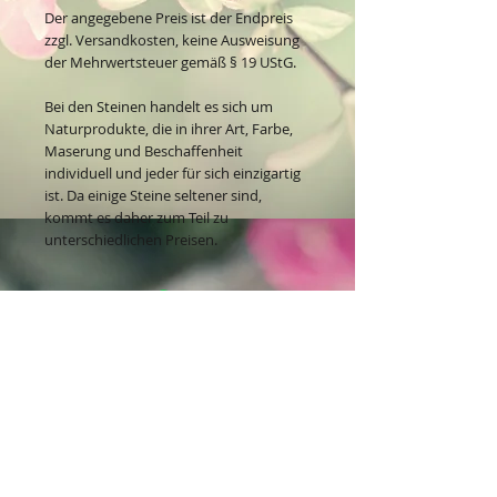
Der angegebene Preis ist der Endpreis
zzgl. Versandkosten, keine Ausweisung
der Mehrwertsteuer gemäß § 19 UStG.
Bei den Steinen handelt es sich um
Naturprodukte, die in ihrer Art, Farbe,
Maserung und Beschaffenheit
individuell und jeder für sich einzigartig
ist. Da einige Steine seltener sind,
kommt es daher zum Teil zu
unterschiedlichen Preisen.
Kontakt:
Dein Wohlfühlladen Onlineshop®
Inh. Denise Lembrecht