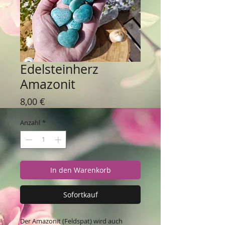
Edelsteinherz
Amazonit
Preis
8,00 €
Anzahl
*
In den Warenkorb
Sofortkauf
Der Amazonit (Feldspat) wird auch